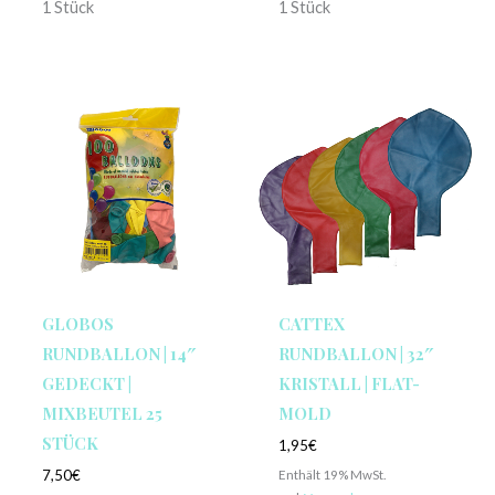
1 Stück
1 Stück
GLOBOS
CATTEX
RUNDBALLON | 14″
RUNDBALLON | 32″
GEDECKT |
KRISTALL | FLAT-
MIXBEUTEL 25
MOLD
STÜCK
1,95
€
Enthält 19% MwSt.
7,50
€