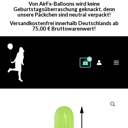
Von AirFx-Balloons wird keine
Zum
Geburtstagsüberraschung geknackt, denn
Inhalt
unsere Päckchen sind neutral verpackt!
springen
Versandkostenfrei innerhalb Deutschlands ab
75,00 € Bruttowarenwert!
Cattex
Zeppelinballon
|
67"