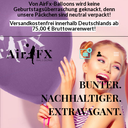
Von AirFx-Balloons wird keine
Zum
Geburtstagsüberraschung geknackt, denn
Inhalt
unsere Päckchen sind neutral verpackt!
springen
Versandkostenfrei innerhalb Deutschlands ab
75,00 € Bruttowarenwert!
BUNTER.
NACHHALTIGER.
EXTRAVAGANT.