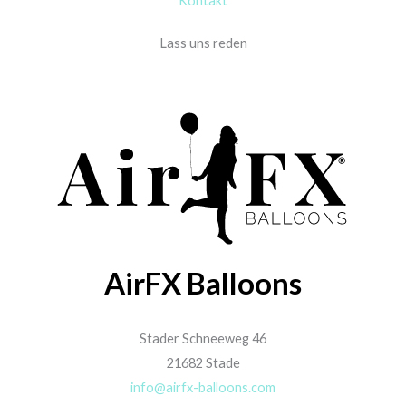
Kontakt
Lass uns reden
AirFX Balloons
Stader Schneeweg 46
21682 Stade
info@airfx-balloons.com