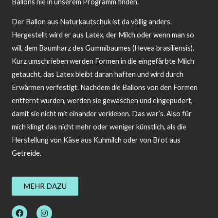
Ballons nie in unserem Programm finden.
Der Ballon aus Naturkautschuk ist da völlig anders.
Hergestellt wird er aus Latex, der Milch oder wenn man so
will, dem Baumharz des Gummibaumes (Hevea brasiliensis).
Kurz umschrieben werden Formen in die eingefärbte Milch
getaucht, das Latex bleibt daran haften und wird durch
Erwärmen verfestigt. Nachdem die Ballons von den Formen
entfernt wurden, werden sie gewaschen und eingepudert,
damit sie nicht mit einander verkleben. Das war’s. Also für
mich klingt das nicht mehr oder weniger künstlich, als die
Herstellung von Käse aus Kuhmilch oder von Brot aus
Getreide.
MEHR DAZU
F
I
a
n