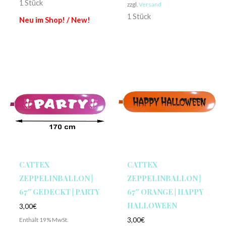
1 Stück
zzgl.
Versand
1 Stück
Neu im Shop! / New!
CATTEX
CATTEX
ZEPPELINBALLON |
ZEPPELINBALLON |
67″ GEDECKT | PARTY
67″ ORANGE | HAPPY
HALLOWEEN
3,00
€
Enthält 19% MwSt.
3,00
€