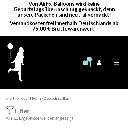
Von AirFx-Balloons wird keine
Zum
Geburtstagsüberraschung geknackt, denn
Inhalt
unsere Päckchen sind neutral verpackt!
springen
Versandkostenfrei innerhalb Deutschlands ab
75,00 € Bruttowarenwert!
Start
/ Produkt Form / Zeppelinballon
Filter
Alle 11 Ergebnisse werden angezeigt