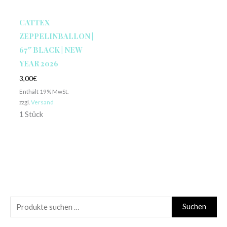
CATTEX
ZEPPELINBALLON |
67″ BLACK | NEW
YEAR 2026
3,00
€
Enthält 19% MwSt.
zzgl.
Versand
1 Stück
S
Suchen
u