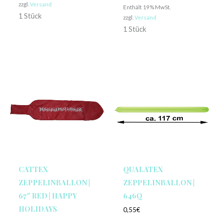
zzgl.
Versand
Enthält 19% MwSt.
1 Stück
zzgl.
Versand
1 Stück
CATTEX
QUALATEX
ZEPPELINBALLON |
ZEPPELINBALLON |
67″ RED | HAPPY
646Q
HOLIDAYS
0,55
€