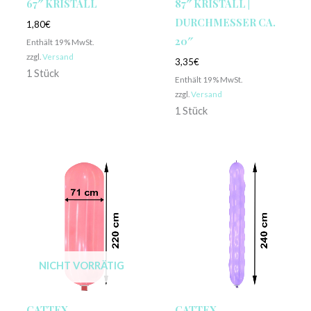
67″ KRISTALL
87″ KRISTALL |
DURCHMESSER CA.
1,80
€
20″
Enthält 19% MwSt.
zzgl.
Versand
3,35
€
1 Stück
Enthält 19% MwSt.
zzgl.
Versand
1 Stück
NICHT VORRÄTIG
CATTEX
CATTEX