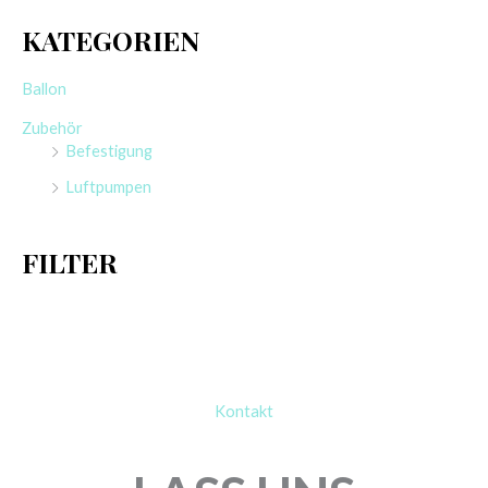
c
KATEGORIEN
h
e
Ballon
n
Zubehör
n
Befestigung
a
Luftpumpen
c
h
FILTER
:
Kontakt