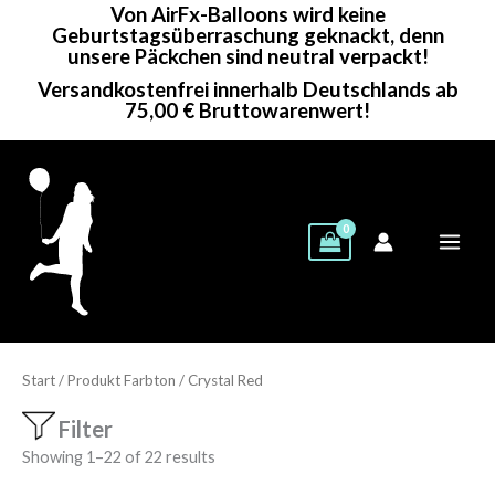
Von AirFx-Balloons wird keine
Zum
Geburtstagsüberraschung geknackt, denn
Inhalt
unsere Päckchen sind neutral verpackt!
springen
Versandkostenfrei innerhalb Deutschlands ab
75,00 € Bruttowarenwert!
Start
/ Produkt Farbton / Crystal Red
Filter
Showing 1–22 of 22 results