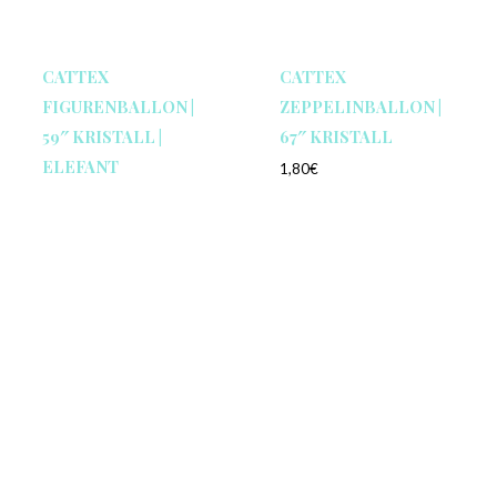
CATTEX
CATTEX
FIGURENBALLON |
ZEPPELINBALLON |
59″ KRISTALL |
67″ KRISTALL
ELEFANT
1,80
€
Enthält 19% MwSt.
3,50
€
zzgl.
Versand
Enthält 19% MwSt.
1 Stück
zzgl.
Versand
1 Stück