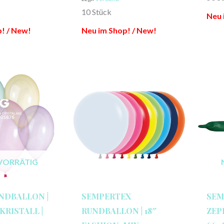
10 Stück
Neu 
! / New!
Neu im Shop! / New!
VORRÄTIG
NDBALLON |
SEMPERTEX
SEM
KRISTALL |
RUNDBALLON | 18″
ZEP