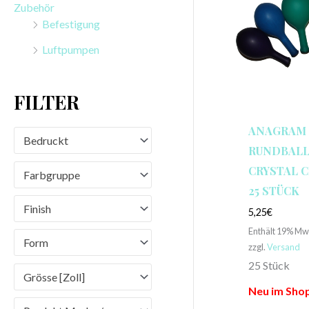
Zubehör
n
Befestigung
a
Luftpumpen
c
h
FILTER
:
ANAGRAM
Bedruckt
RUNDBALLO
CRYSTAL C
Farbgruppe
25 STÜCK
Finish
5,25
€
Enthält 19% Mw
Form
zzgl.
Versand
25 Stück
Grösse [Zoll]
Neu im Shop