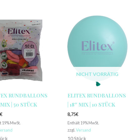
NICHT VORRÄTIG
TEX RUNDBALLONS
ELITEX RUNDBALLONS
″ MIX | 50 STÜCK
| 18″ MIX | 10 STÜCK
0
€
8,75
€
lt 19% MwSt.
Enthält 19% MwSt.
ersand
zzgl.
Versand
tück
10 Stück