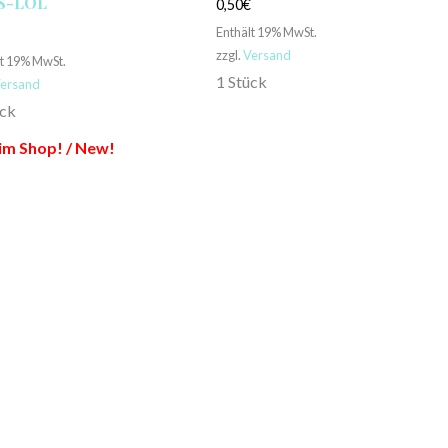
S-LOL
0,50
€
Enthält 19% MwSt.
€
zzgl.
Versand
lt 19% MwSt.
1 Stück
ersand
ück
im Shop! / New!