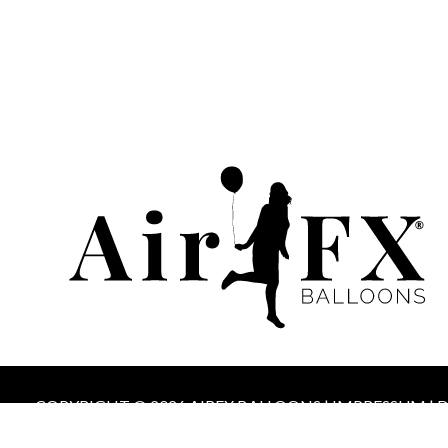
KALISAN 
| 15″ GEDE
0,50
€
Enthält 19% Mw
zzgl.
Versand
1 Stück