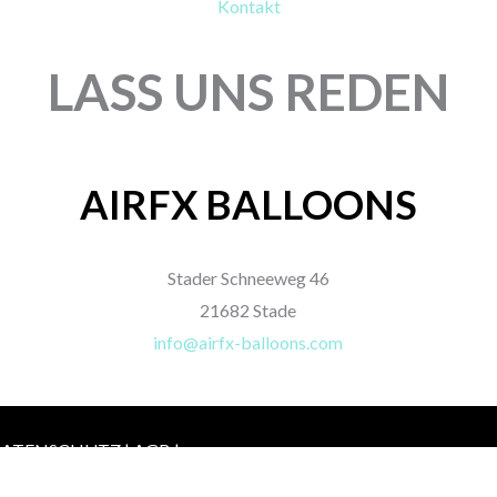
HERZBALLON
CATTEX HERZBALLON |
GEM
CKT
17″ METALLIC-MIX
17″
KRI
6,50
€
St.
Enthält 19% MwSt.
0,70
zzgl.
Versand
Enthä
10 Stück
zzgl.
V
1 St