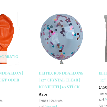
VORRÄTIG
NDBALLON |
ELITEX RUNDBALLONS
ELI
ECKT ODER
| 12″ CRYSTAL CLEAR |
| 12
KONFETTI | 10 STÜCK
14,5
Enthä
8,25
€
zzgl.
V
St.
Enthält 19% MwSt.
50 S
zzgl.
Versand