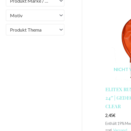
Produkt Marke / Brand
Motiv
Produkt Thema
NICHT 
ELITEX RU
24″ | GED
CLEAR
2,45
€
Enthält 19% Mw
zzgl.
Versand