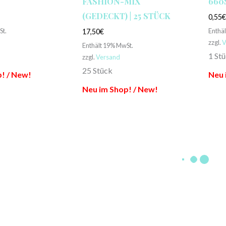
FASHION-MIX
660
(GEDECKT) | 25 STÜCK
0,55
St.
Enthä
17,50
€
zzgl.
V
Enthält 19% MwSt.
1 St
zzgl.
Versand
25 Stück
! / New!
Neu 
Neu im Shop! / New!