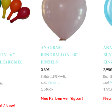
ANAGRAM
AN
N | 11″
RUNDBALLON | 18″
RUN
LEARZ MIX |
EINZELN
EIN
0,80
€
2,95
Enthält 19% MwSt.
Enthä
zzgl.
Versand
zzgl.
V
St.
1 Stück
1 St
Neu Farben verfügbar!
Neu 
! / New!