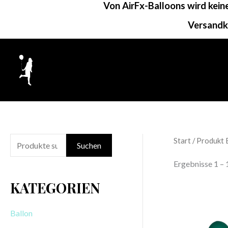
Von AirFx-Balloons wird kei
Zum
Inhalt
Versandk
springen
Start
/ Produkt 
S
Suchen
u
Showing 1–24 o
c
KATEGORIEN
h
e
Ballon
n