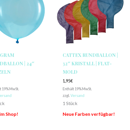
AGRAM
CATTEX RUNDBALLON |
DBALLON | 24″
32″ KRISTALL | FLAT-
ZELN
MOLD
€
1,95
€
lt 19% MwSt.
Enthält 19% MwSt.
ersand
zzgl.
Versand
ück
1 Stück
im Shop!
Neue Farben verfügbar!