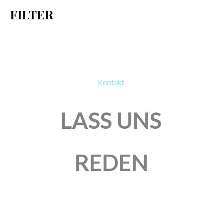
Neu im Shop! / New!
CATTEX
CATTEX
HERZBALLON | 25″
RUNDBALLON | 32″ |
RED | HEARTS
HEARTS
3,00
€
3,25
€
Enthält 19% MwSt.
Enthält 19% MwSt.
zzgl.
Versand
zzgl.
Versand