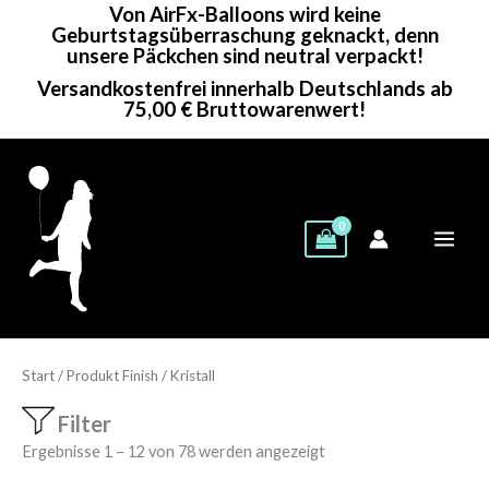
Von AirFx-Balloons wird keine
Zum
Geburtstagsüberraschung geknackt, denn
Inhalt
unsere Päckchen sind neutral verpackt!
springen
Versandkostenfrei innerhalb Deutschlands ab
75,00 € Bruttowarenwert!
Start
/ Produkt Finish / Kristall
Filter
Showing 1–24 of 78 results