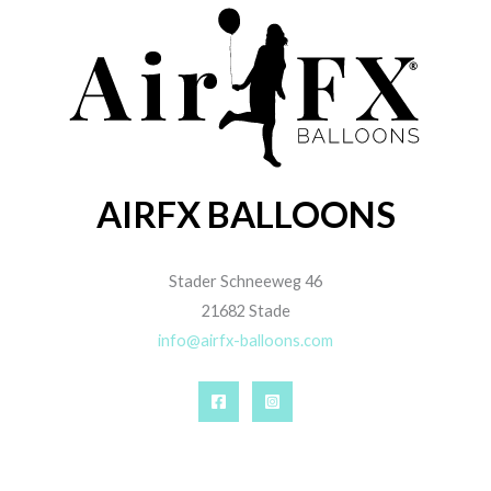
1 Stück
1 Stück
CATTEX
CATTEX PREMIUM
HERZBALLON | 35″
LINE RUNDBALLONS
KRISTALL
| 18″ KRISTALL |
BRIGHT STARS | 5
3,50
€
STÜCK
Enthält 19% MwSt.
zzgl.
Versand
4,95
€