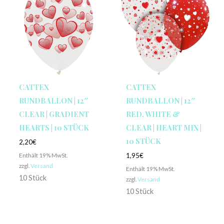
CATTEX
CATTEX
RUNDBALLON | 12″
RUNDBALLON | 12″
CLEAR | GRADIENT
RED, WHITE &
HEARTS | 10 STÜCK
CLEAR | HEART MIX |
10 STÜCK
2,20
€
Enthält 19% MwSt.
1,95
€
zzgl.
Versand
Enthält 19% MwSt.
10 Stück
zzgl.
Versand
10 Stück