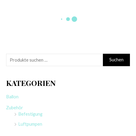
CATTEX
CATTEX
RUNDBALLON
HERZBALLON | 25″
(STUFFER) | 18″
KRISTALL
CLEAR | “BIG
1,85
€
HEARTS”
Enthält 19% MwSt.
zzgl.
Versand
0,95
€
1 Stück
Enthält 19% MwSt.
zzgl.
Versand
1 Stück