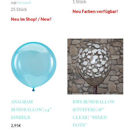
1 Stück
zzgl.
Versand
25 Stück
Neu Farben verfügbar!
Neu im Shop! / New!
ANAGRAM
BWS RUNDBALLON
RUNDBALLON | 24″
(STUFFER) | 18″
EINZELN
CLEAR | “MIXED
DOTS”
2,95
€