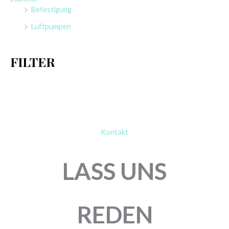
n
Befestigung
a
Luftpumpen
c
h
FILTER
:
Kontakt
LASS UNS
REDEN