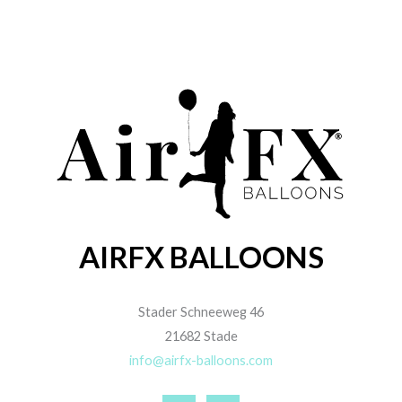
AIRFX BALLOONS
Stader Schneeweg 46
21682 Stade
info@airfx-balloons.com