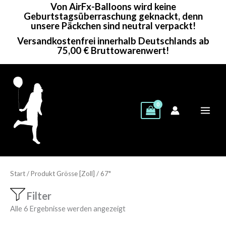
Von AirFx-Balloons wird keine
Zum
Geburtstagsüberraschung geknackt, denn
Inhalt
unsere Päckchen sind neutral verpackt!
springen
Versandkostenfrei innerhalb Deutschlands ab
75,00 € Bruttowarenwert!
Start
/ Produkt Grösse [Zoll] / 67"
Filter
Alle 6 Ergebnisse werden angezeigt