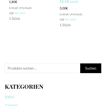
YEAR 2026
1,80
€
Enthält 19% MwSt.
3,00
€
zzgl.
Versand
Enthält 19% MwSt.
1 Stück
zzgl.
Versand
1 Stück
S
Suchen
u
c
KATEGORIEN
h
e
Ballon
n
Zubehör