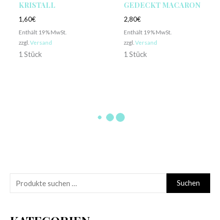
KRISTALL
GEDECKT MACARON
1,60
€
2,80
€
Enthält 19% MwSt.
Enthält 19% MwSt.
zzgl.
Versand
zzgl.
Versand
1 Stück
1 Stück
TUF-TEX
BELBAL
RUNDBALLON | 24″
RUNDBALLON | 36″