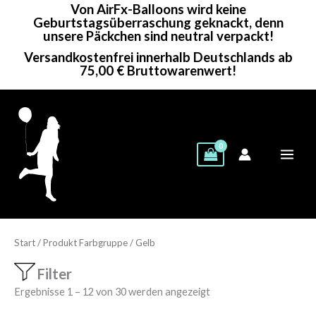
Von AirFx-Balloons wird keine
Zum
Geburtstagsüberraschung geknackt, denn
Inhalt
unsere Päckchen sind neutral verpackt!
springen
Versandkostenfrei innerhalb Deutschlands ab
75,00 € Bruttowarenwert!
Start
/ Produkt Farbgruppe / Gelb
Filter
Showing 1–24 of 30 results