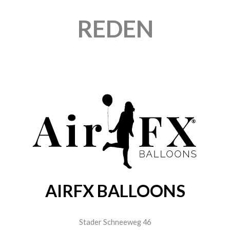
STANDARD-FARBEN
5,95
€
Enthält 19% MwSt.
0,70
€
zzgl.
Versand
Enthält 19% MwSt.
1 Stück
zzgl.
Versand
1 Stück
CATTEX
CATTEX
RUNDBALLON | 32″
RUNDBALLON | 35″