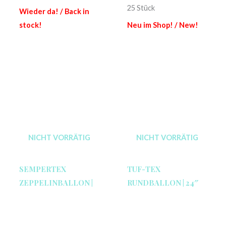
25 Stück
Wieder da! / Back in
stock!
Neu im Shop! / New!
NICHT VORRÄTIG
NICHT VORRÄTIG
SEMPERTEX
TUF-TEX
ZEPPELINBALLON |
RUNDBALLON | 24″
660S-LOL
CRYSTAL | I LOVE YOU
(AROUND)
0,55
€
Enthält 19% MwSt.
3,95
€