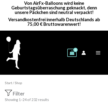
Von AirFx-Balloons wird keine
Zum
Geburtstagsüberraschung geknackt, denn
Inhalt
unsere Päckchen sind neutral verpackt!
springen
Versandkostenfrei innerhalb Deutschlands ab
75,00 € Bruttowarenwert!
Start
/ Shop
Filter
Showing 1–24 of 232 results