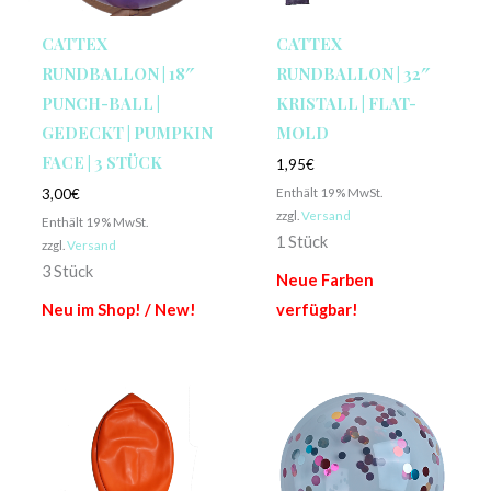
CATTEX
CATTEX
RUNDBALLON | 18″
RUNDBALLON | 32″
PUNCH-BALL |
KRISTALL | FLAT-
GEDECKT | PUMPKIN
MOLD
FACE | 3 STÜCK
1,95
€
Enthält 19% MwSt.
3,00
€
zzgl.
Versand
Enthält 19% MwSt.
1 Stück
zzgl.
Versand
3 Stück
Neue Farben
Neu im Shop! / New!
verfügbar!