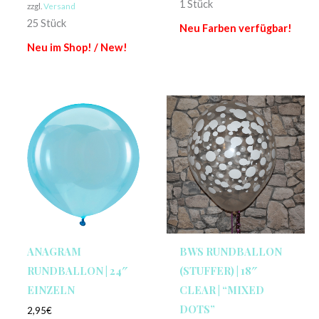
1 Stück
zzgl.
Versand
25 Stück
Neu Farben verfügbar!
Neu im Shop! / New!
ANAGRAM
BWS RUNDBALLON
RUNDBALLON | 24″
(STUFFER) | 18″
EINZELN
CLEAR | “MIXED
DOTS”
2,95
€