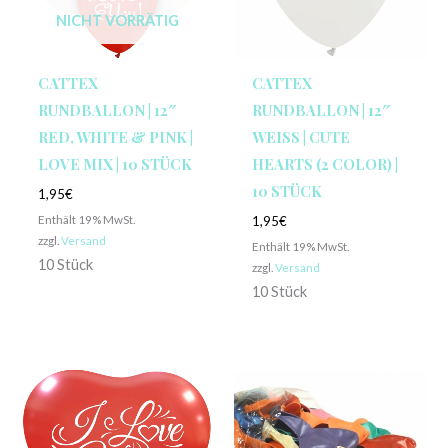
NICHT VORRÄTIG
CATTEX
CATTEX
RUNDBALLON | 12″
RUNDBALLON | 12″
RED, WHITE & PINK |
WEISS | CUTE H
LOVE MIX | 10 STÜCK
EARTS (2 COLOR) | 1
0 STÜCK
1,95
€
Enthält 19% MwSt.
1,95
€
zzgl.
Versand
Enthält 19% MwSt.
10 Stück
zzgl.
Versand
10 Stück