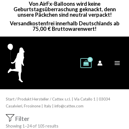
Von AirFx-Balloons wird keine
Zum
Geburtstagsüberraschung geknackt, denn
Inhalt
unsere Päckchen sind neutral verpackt!
springen
Versandkostenfrei innerhalb Deutschlands ab
75,00 € Bruttowarenwert!
Start
/ Produkt Hersteller / Cattex s.r.l. | Via Catallo 1 | 03034
Casalvieri, Frosinone | Italy | info@cattex.com
Filter
Showing 1–24 of 105 results