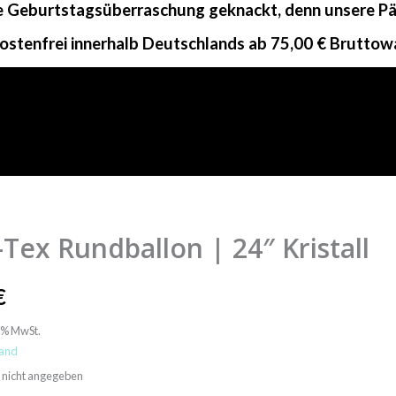
ne Geburtstagsüberraschung geknackt, denn unsere Päc
ostenfrei innerhalb Deutschlands ab 75,00 € Bruttow
-Tex Rundballon | 24″ Kristall
€
lon
9% MwSt.
and
t: nicht angegeben