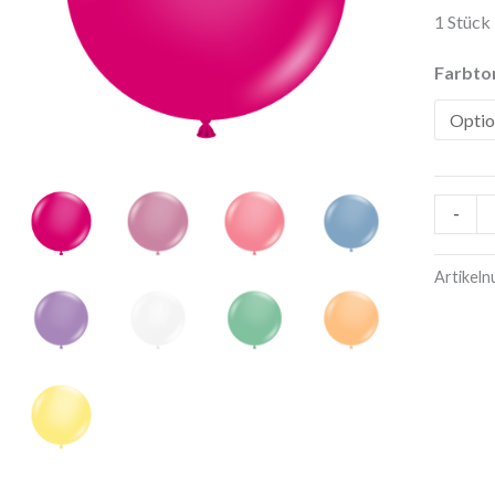
Menge
1 Stück
Farbto
-
Artikel