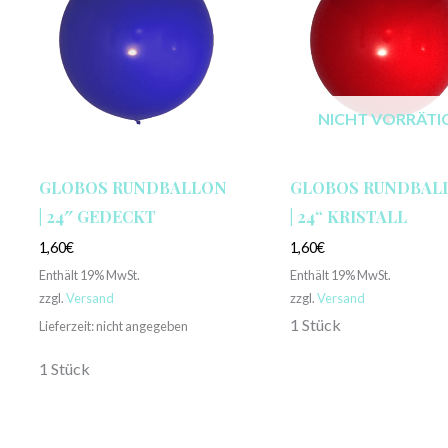
NICHT VORRÄTI
GLOBOS RUNDBALLON
GLOBOS RUNDBAL
| 24″ GEDECKT
| 24“ KRISTALL
1,60
€
1,60
€
Enthält 19% MwSt.
Enthält 19% MwSt.
zzgl.
Versand
zzgl.
Versand
1 Stück
Lieferzeit: nicht angegeben
1 Stück