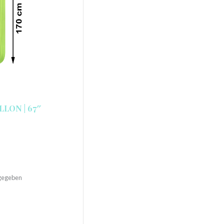
LON | 67″
ngegeben