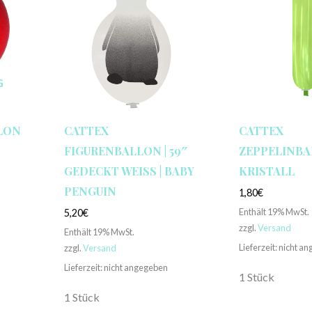
G
LON
CATTEX
CATTEX
FIGURENBALLON | 59″
ZEPPELINBAL
GEDECKT WEISS | BABY P
KRISTALL
ENGUIN
1,80
€
Enthält 19% MwSt.
5,20
€
zzgl.
Versand
Enthält 19% MwSt.
Lieferzeit: nicht a
zzgl.
Versand
Lieferzeit: nicht angegeben
1 Stück
1 Stück