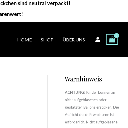
kchen sind neutral verpackt!
arenwert!
HOME
SHOP
ÜBER UNS
Warnhinweis
ACHTUNG!
Kinder können an
nicht aufgeblasenen oder
geplatzten Ballons ersticken. Die
Aufsicht durch Erwachsene ist
erforderlich. Nicht aufgeblasene