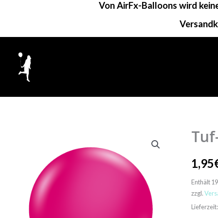
Von AirFx-Balloons wird kei
Zum
Inhalt
Versandk
springen
Tuf
Tuf-
Tex
1,95
Rundbal
|
Enthält 1
24"
zzgl.
Vers
Kristall
Lieferzei