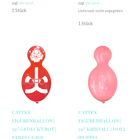
zzgl.
Versand
zzgl.
Versand
1 Stück
Lieferzeit: nicht angegeben
1 Stück
CATTEX
CATTEX
FIGURENBALLON |
FIGURENBALLON |
59″ GEDECKT ROT |
59″ KRISTALL | DOLL
SANTA CLAUS
(PUPPE)