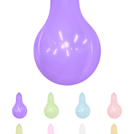
Kristall
|
Round
Longneck
Menge