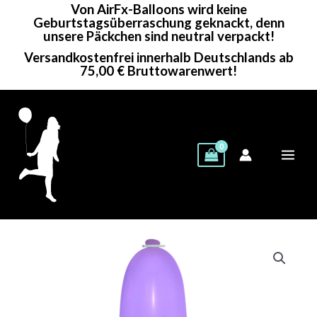
Von AirFx-Balloons wird keine
Zum
Geburtstagsüberraschung geknackt, denn
Inhalt
unsere Päckchen sind neutral verpackt!
springen
Versandkostenfrei innerhalb Deutschlands ab
75,00 € Bruttowarenwert!
Cattex
Figurenballon
|
32"