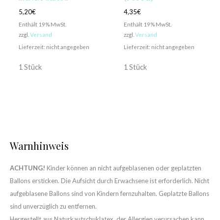
5,20
€
4,35
€
Enthält 19% MwSt.
Enthält 19% MwSt.
zzgl.
Versand
zzgl.
Versand
Lieferzeit: nicht angegeben
Lieferzeit: nicht angegeben
1 Stück
1 Stück
Warnhinweis
ACHTUNG!
Kinder können an nicht aufgeblasenen oder geplatzten
Ballons ersticken. Die Aufsicht durch Erwachsene ist erforderlich. Nicht
aufgeblasene Ballons sind von Kindern fernzuhalten. Geplatzte Ballons
sind unverzüglich zu entfernen.
Hergestellt aus Naturkautschuklatex, der Allergien verursachen kann.