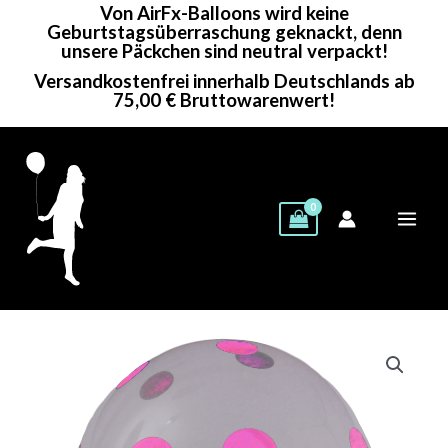
Von AirFx-Balloons wird keine
Zum
Geburtstagsüberraschung geknackt, denn
Inhalt
unsere Päckchen sind neutral verpackt!
springen
Versandkostenfrei innerhalb Deutschlands ab
75,00 € Bruttowarenwert!
Globos
Rundballon
|
16"