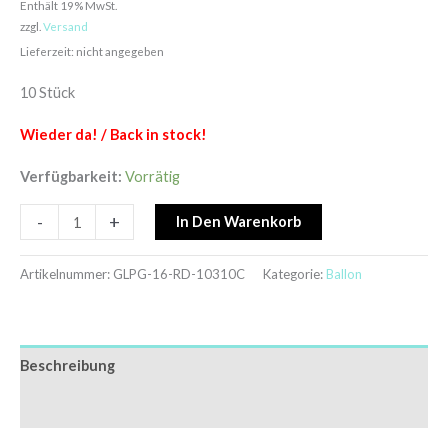
Enthält 19% MwSt.
zzgl.
Versand
Lieferzeit: nicht angegeben
10 Stück
Wieder da! / Back in stock!
Verfügbarkeit:
Vorrätig
-
+
In Den Warenkorb
Artikelnummer:
GLPG-16-RD-10310C
Kategorie:
Ballon
Beschreibung
Zusätzliche Informationen