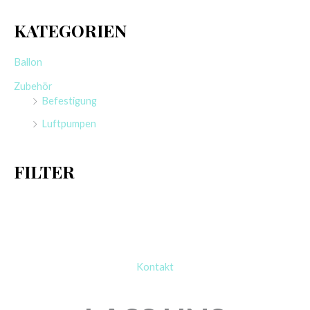
c
KATEGORIEN
h
e
Ballon
n
Zubehör
n
Befestigung
a
Luftpumpen
c
h
FILTER
:
Kontakt