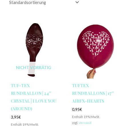
NICHT VORRÄTIG
TUF-TEX
TUFTEX
RUNDBALLON | 24″
RUNDBALLONS | 17″
CRYSTAL | I LOVE YOU
AIRFX-HEARTS
(AROUND)
0,95
€
Enthält 19% MwSt.
3,95
€
zzgl.
Versand
Enthält 19% MwSt.