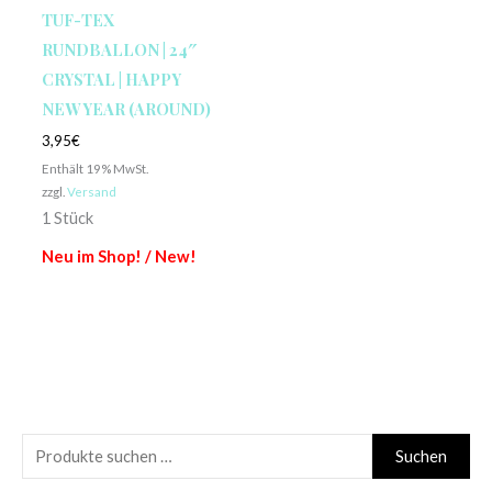
TUF-TEX
RUNDBALLON | 24″
CRYSTAL | HAPPY
NEW YEAR (AROUND)
3,95
€
Enthält 19% MwSt.
zzgl.
Versand
1 Stück
Neu im Shop! / New!
S
Suchen
u