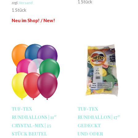
1 Stück
zzgl.
Versand
1 Stück
Neu im Shop! / New!
TUF-TEX
TUF-TEX
RUNDBALLONS | 11″
RUNDBALLON | 17″
CRYSTAL-MIX | 25
GEDECKT
STÜCK BEUTEL
UND/ODER