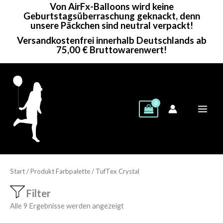
Von AirFx-Balloons wird keine
Zum
Geburtstagsüberraschung geknackt, denn
Inhalt
unsere Päckchen sind neutral verpackt!
springen
Versandkostenfrei innerhalb Deutschlands ab
75,00 € Bruttowarenwert!
Start
/ Produkt Farbpalette / TufTex Crystal
Filter
Alle 9 Ergebnisse werden angezeigt