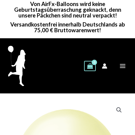
Von AirFx-Balloons wird keine
Zum
Geburtstagsüberraschung geknackt, denn
Inhalt
unsere Päckchen sind neutral verpackt!
springen
Versandkostenfrei innerhalb Deutschlands ab
75,00 € Bruttowarenwert!
Globos
Rundballon
|
24“