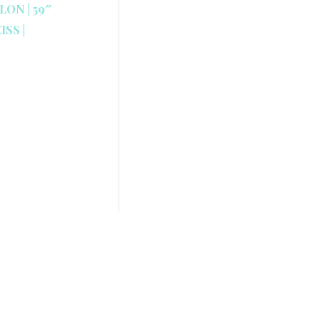
ON | 59″
S | S