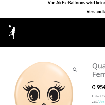
Von AirFx-Balloons wird kei
Zum
Inhalt
Versandk
springen
Qua
Qualate
Rundbal
Fem
|
16"
0,95
Blush
Enthält 1
|
zzgl.
Vers