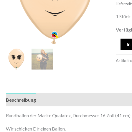
Female
Lieferzei
Face
1 Stück
Menge
Verfüg
In
Artikel
Beschreibung
Zusätzliche Informationen
Rundballon der Marke Qualatex, Durchmesser 16 Zoll (41 cm) 
Wir schicken Dir einen Ballon.