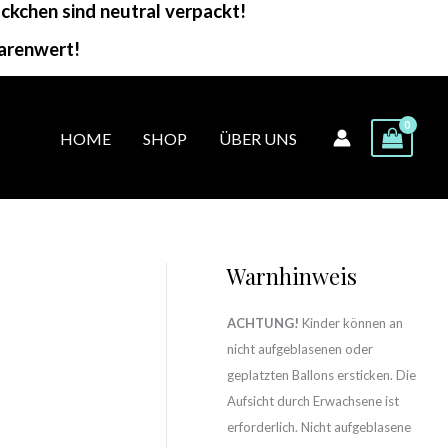
kchen sind neutral verpackt!
arenwert!
HOME
SHOP
ÜBER UNS
Warnhinweis
ACHTUNG!
Kinder können an
nicht aufgeblasenen oder
geplatzten Ballons ersticken. Die
Aufsicht durch Erwachsene ist
erforderlich. Nicht aufgeblasene