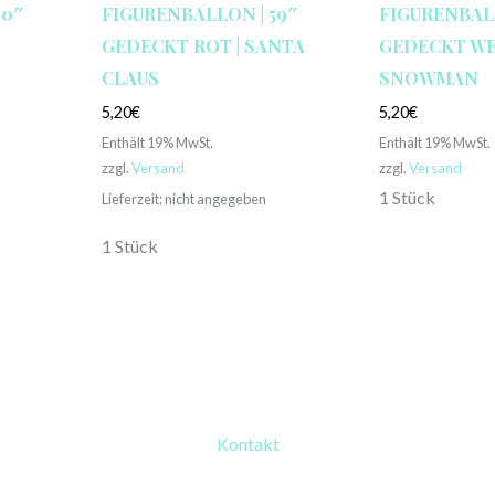
30″
FIGURENBALLON | 59″
FIGURENBALL
GEDECKT ROT | SANTA
GEDECKT WEIS
CLAUS
NOWMAN
5,20
€
5,20
€
Enthält 19% MwSt.
Enthält 19% MwSt.
zzgl.
Versand
zzgl.
Versand
1 Stück
Lieferzeit: nicht angegeben
1 Stück
Kontakt