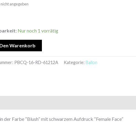
t: nicht angegeben
barkeit:
Nur noch 1 vorrätig
 Den Warenkorb
nummer:
PBCQ-16-RD-61212A
Kategorie:
Ballon
in der Farbe “Blush” mit schwarzem Aufdruck “Female Face”