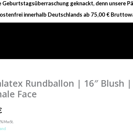
ne Geburtstagsüberraschung geknackt, denn unsere Päc
ostenfrei innerhalb Deutschlands ab 75,00 € Bruttow
latex Rundballon | 16″ Blush |
x
lon
ale Face
€
9% MwSt.
and