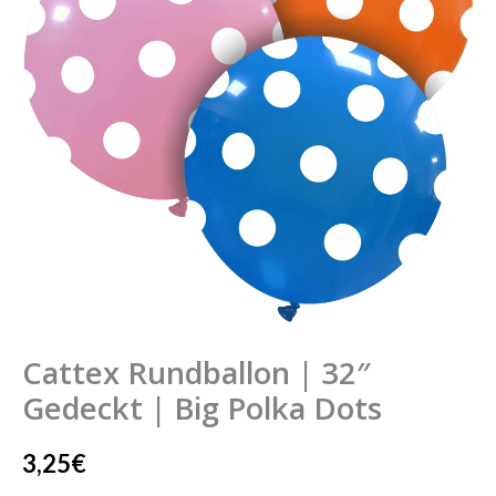
Gedeckt
|
Big
Polka
Dots
Menge
Cattex Rundballon | 32″
Gedeckt | Big Polka Dots
3,25
€