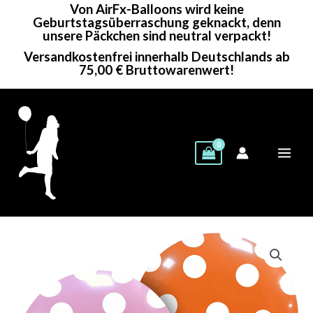
Von AirFx-Balloons wird keine
Zum
Geburtstagsüberraschung geknackt, denn
Inhalt
unsere Päckchen sind neutral verpackt!
springen
Versandkostenfrei innerhalb Deutschlands ab
75,00 € Bruttowarenwert!
Cattex
Rundballon
|
32"