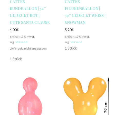
CATTEX
CATTEX
RUNDBALLON | 32″
FIGURENBALLON |
GEDECKT ROT |
59″ GEDECKT WEISS | S
CUTE SANTA CLAUSE
NOWMAN
4,00
€
5,20
€
Enthält 19% MwSt.
Enthält 19% MwSt.
zzgl.
Versand
zzgl.
Versand
1 Stück
Lieferzeit: nicht angegeben
1 Stück