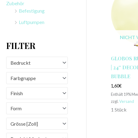
Zubehör
n
Befestigung
a
Luftpumpen
c
h
NICHT 
FILTER
:
GLOBOS 
Bedruckt
| 24“ DEC
BUBBLE
Farbgruppe
1,60
€
Finish
Enthält 19% Mw
zzgl.
Versand
Form
1 Stück
Grösse [Zoll]