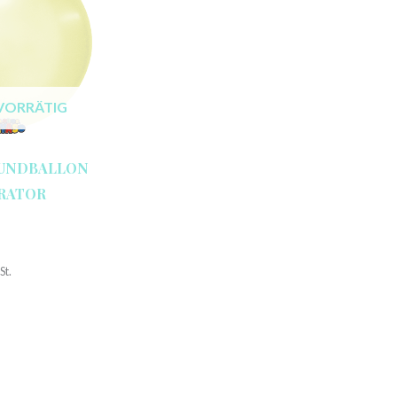
VORRÄTIG
RUNDBALLON
ORATOR
St.