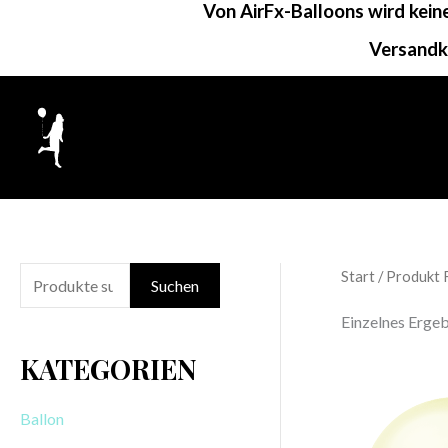
Von AirFx-Balloons wird kei
Zum
Inhalt
Versandk
springen
Start
/ Produkt 
S
Suchen
u
Einzelnes Ergeb
c
KATEGORIEN
h
e
Ballon
n