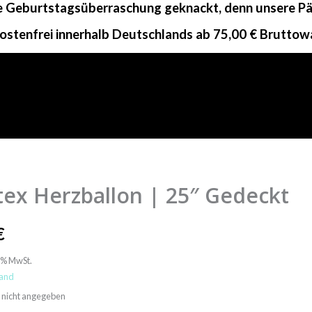
ne Geburtstagsüberraschung geknackt, denn unsere Päc
ostenfrei innerhalb Deutschlands ab 75,00 € Bruttow
tex Herzballon | 25″ Gedeckt
lon
€
9% MwSt.
t
and
t: nicht angegeben