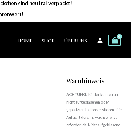
kchen sind neutral verpackt!
arenwert!
HOME
SHOP
ÜBER UNS
Warnhinweis
ACHTUNG!
Kinder können an
nicht aufgeblasenen oder
geplatzten Ballons ersticken. Die
Aufsicht durch Erwachsene ist
erforderlich. Nicht aufgeblasene