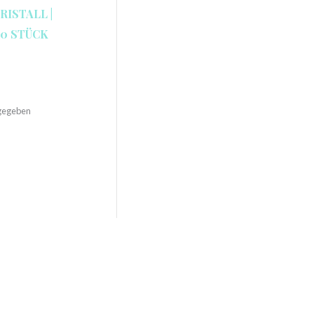
ISTALL |
50 STÜCK
ngegeben