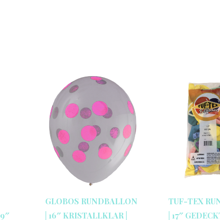
GLOBOS RUNDBALLON
TUF-TEX R
59″
| 16″ KRISTALLKLAR |
| 17″ GEDECK