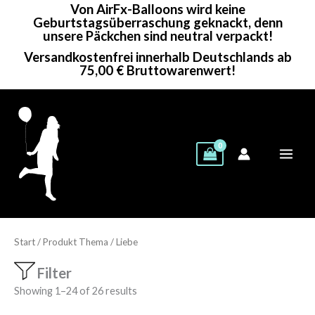
Von AirFx-Balloons wird keine
Zum
Geburtstagsüberraschung geknackt, denn
Inhalt
unsere Päckchen sind neutral verpackt!
springen
Versandkostenfrei innerhalb Deutschlands ab
75,00 € Bruttowarenwert!
Start
/ Produkt Thema / Liebe
Filter
Showing 1–24 of 26 results