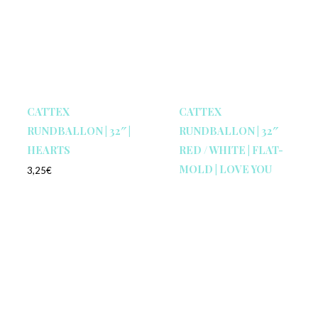
CATTEX
CATTEX
RUNDBALLON | 32″ |
RUNDBALLON | 32″
HEARTS
RED / WHITE | FLAT-
MOLD | LOVE YOU
3,25
€
HEARTS WRITING
Enthält 19% MwSt.
zzgl.
Versand
3,00
€
1 Stück
Enthält 19% MwSt.
zzgl.
Versand
1 Stück