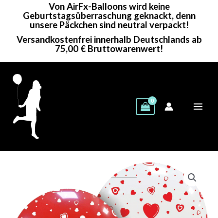
Von AirFx-Balloons wird keine
Zum
Geburtstagsüberraschung geknackt, denn
Inhalt
unsere Päckchen sind neutral verpackt!
springen
Versandkostenfrei innerhalb Deutschlands ab
75,00 € Bruttowarenwert!
Cattex
Rundballon
|
32"