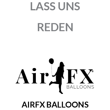
CATTEX
CATTEX
RUNDBALLON | 35″
RUNDBALLON | 32″ |
GEDECKT | FLAT-
LITTLE STARS
MOLD | HAPPY
3,25
€
BIRTHDAY
Enthält 19% MwSt.
zzgl.
Versand
3,50
€
1 Stück
Enthält 19% MwSt.
zzgl.
Versand
1 Stück