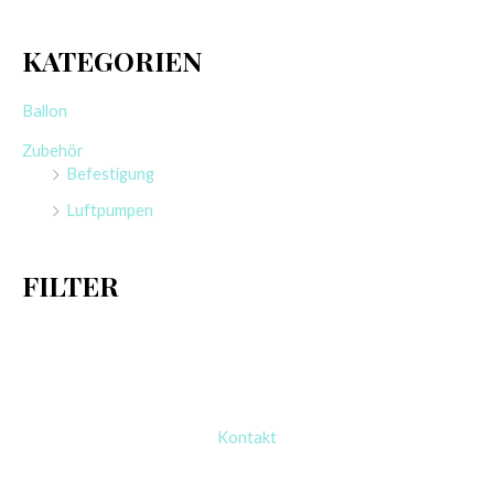
CATTEX
CATTEX
RUNDBALLON | 32″
RUNDBALLON | 35″
GEDECKT | HAPPY
GEDECKT | FLAT-
BIRTHDAY (ALL
MOLD | BEST WISHES
AROUND)
3,50
€
Enthält 19% MwSt.
3,25
€
zzgl.
Versand
Enthält 19% MwSt.
1 Stück
zzgl.
Versand
1 Stück