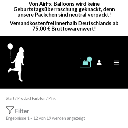
Von AirFx-Balloons wird keine
Zum
Geburtstagsüberraschung geknackt, denn
Inhalt
unsere Päckchen sind neutral verpackt!
springen
Versandkostenfrei innerhalb Deutschlands ab
75,00 € Bruttowarenwert!
Start
/ Produkt Farbton / Pink
Filter
Showing 1–19 of 19 results