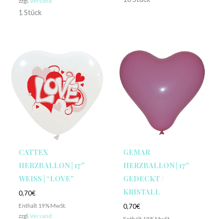
zzgl.
Versand
1 Stück
CATTEX
GEMAR
HERZBALLON | 17″
HERZBALLON | 17″
WEISS | “LOVE”
GEDECKT /
KRISTALL
0,70
€
Enthält 19% MwSt.
0,70
€
zzgl.
Versand
Enthält 19% MwSt.