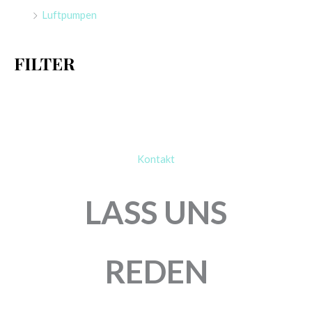
a
Luftpumpen
c
h
FILTER
:
Kontakt
LASS UNS
REDEN