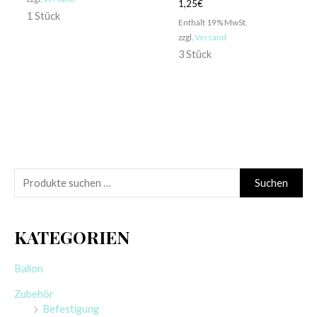
1,25
€
1 Stück
Enthält 19% MwSt.
zzgl.
Versand
3 Stück
S
Suchen
u
c
KATEGORIEN
h
e
Ballon
n
Zubehör
n
Befestigung