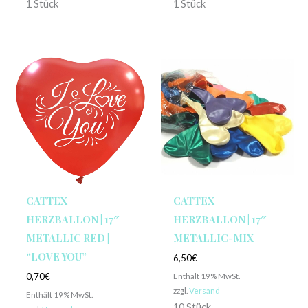
1 Stück
1 Stück
CATTEX
CATTEX
HERZBALLON | 17″
HERZBALLON | 17″
METALLIC RED |
METALLIC-MIX
“LOVE YOU”
6,50
€
Enthält 19% MwSt.
0,70
€
zzgl.
Versand
Enthält 19% MwSt.
10 Stück