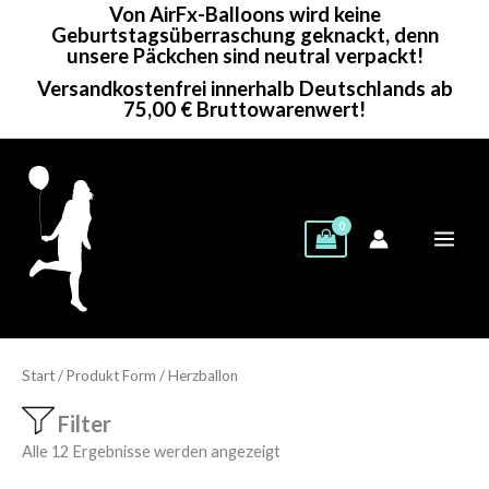
Von AirFx-Balloons wird keine
Zum
Geburtstagsüberraschung geknackt, denn
Inhalt
unsere Päckchen sind neutral verpackt!
springen
Versandkostenfrei innerhalb Deutschlands ab
75,00 € Bruttowarenwert!
Start
/ Produkt Form / Herzballon
Filter
Alle 12 Ergebnisse werden angezeigt