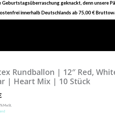
ne Geburtstagsüberraschung geknackt, denn unsere Päc
ostenfrei innerhalb Deutschlands ab 75,00 € Bruttow
tex Rundballon | 12″ Red, Whit
ar | Heart Mix | 10 Stück
€
9% MwSt.
and