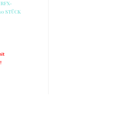
IRFX-
10 STÜCK
mit
!