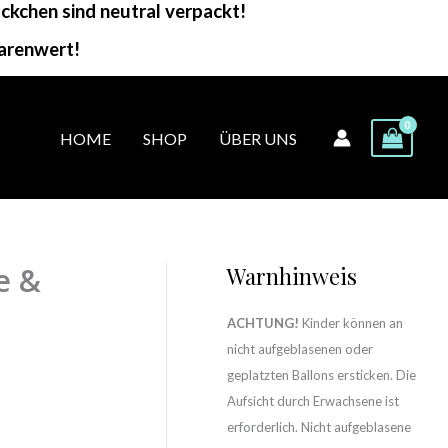
kchen sind neutral verpackt!
arenwert!
HOME
SHOP
ÜBER UNS
e &
Warnhinweis
ACHTUNG!
Kinder können an
nicht aufgeblasenen oder
geplatzten Ballons ersticken. Die
Aufsicht durch Erwachsene ist
erforderlich. Nicht aufgeblasene