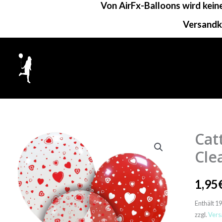
Von AirFx-Balloons wird kei
Zum
Inhalt
Versandk
springen
Cat
Cle
1,95
Enthält 1
zzgl.
Vers