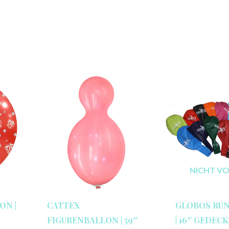
NICHT V
ON |
CATTEX
GLOBOS RU
FIGURENBALLON | 59″
| 16″ GEDEC