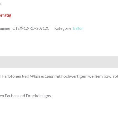
k
orrätig
nummer:
CTEX-12-RD-20912C
Kategorie:
Ballon
en Farbtönen
Red, White & Clear
mit hochwertigem weißem bzw. ro
eten Farben und Druckdesigns.