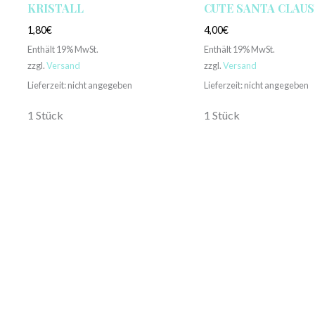
KRISTALL
CUTE SANTA CLAUS
1,80
€
4,00
€
Enthält 19% MwSt.
Enthält 19% MwSt.
zzgl.
Versand
zzgl.
Versand
Lieferzeit: nicht angegeben
Lieferzeit: nicht angegeben
1 Stück
1 Stück