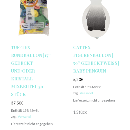
TUF-TEX
CATTEX
RUNDBALLON | 17″
FIGURENBALLON |
GEDECKT
59″ GEDECKT WEISS | B
UND/ODER
ABY PENGUIN
KRISTALL |
5,20
€
MIXBEUTEL 50
Enthält 19% MwSt.
zzgl.
Versand
STÜCK
Lieferzeit: nicht angegeben
37,50
€
Enthält 19% MwSt.
1 Stück
zzgl.
Versand
Lieferzeit: nicht angegeben