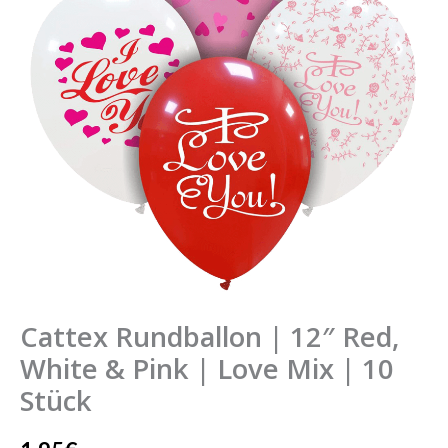
Red,
White
&
Pink
|
Love
Mix
|
10
Stück
Menge
Cattex Rundballon | 12″ Red,
White & Pink | Love Mix | 10
Stück