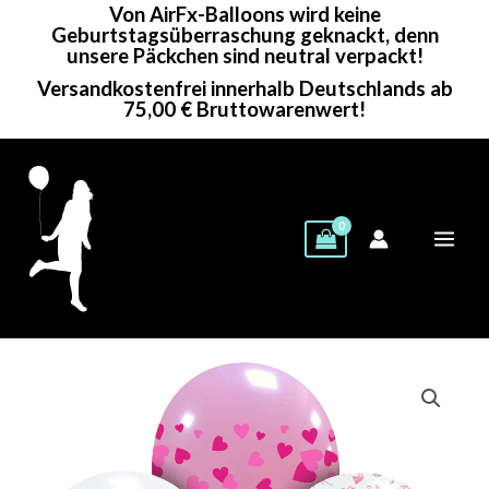
Von AirFx-Balloons wird keine
Zum
Geburtstagsüberraschung geknackt, denn
Inhalt
unsere Päckchen sind neutral verpackt!
springen
Versandkostenfrei innerhalb Deutschlands ab
75,00 € Bruttowarenwert!
Cattex
Rundballon
|
12"