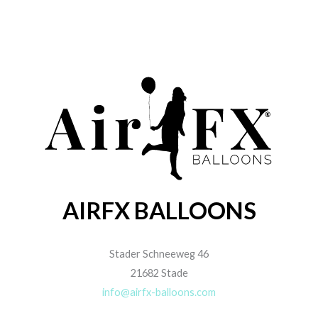
AIRFX BALLOONS
Stader Schneeweg 46
21682 Stade
info@airfx-balloons.com