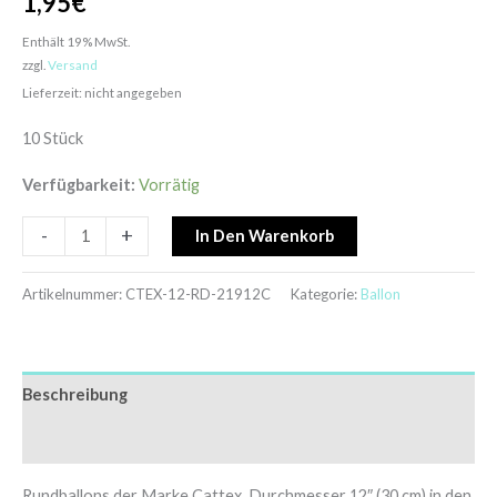
1,95
€
Enthält 19% MwSt.
zzgl.
Versand
Lieferzeit: nicht angegeben
10 Stück
Verfügbarkeit:
Vorrätig
-
+
In Den Warenkorb
Artikelnummer:
CTEX-12-RD-21912C
Kategorie:
Ballon
Beschreibung
Zusätzliche Informationen
Rundballons der Marke Cattex, Durchmesser 12″ (30 cm) in den