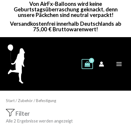
Von AirFx-Balloons wird keine
Zum
Geburtstagsüberraschung geknackt, denn
Inhalt
unsere Päckchen sind neutral verpackt!
springen
Versandkostenfrei innerhalb Deutschlands ab
75,00 € Bruttowarenwert!
Start
/
Zubehör
/ Befestigung
Filter
Alle 2 Ergebnisse werden angezeigt