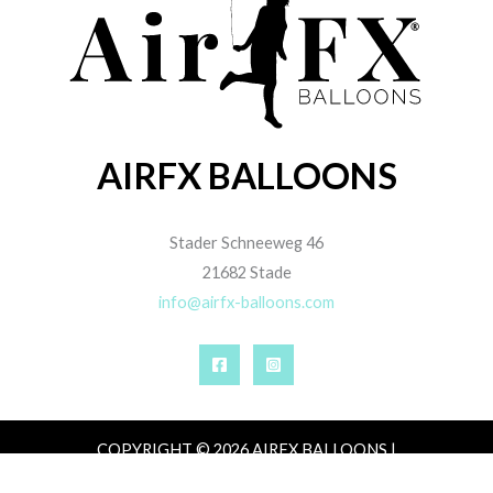
AIRFX BALLOONS
Stader Schneeweg 46
21682 Stade
info@airfx-balloons.com
COPYRIGHT © 2026 AIRFX BALLOONS |
IMPRESSUM
|
DATENSCHUTZ
|
AGB
|
ZAHLUNG,
VERSAND & LIEFERUNG
|
WIDERRUFSRECHT