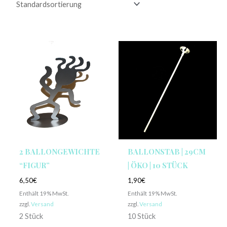
2 BALLONGEWICHTE
BALLONSTAB | 29CM
“FIGUR”
| ÖKO | 10 STÜCK
6,50
€
1,90
€
Enthält 19% MwSt.
Enthält 19% MwSt.
zzgl.
Versand
zzgl.
Versand
2 Stück
10 Stück