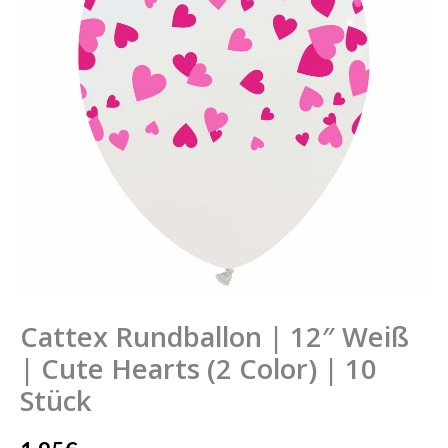
Weiß
|
Cute
Hearts
(2
Color)
|
10
Stück
Menge
Cattex Rundballon | 12″ Weiß
| Cute Hearts (2 Color) | 10
Stück