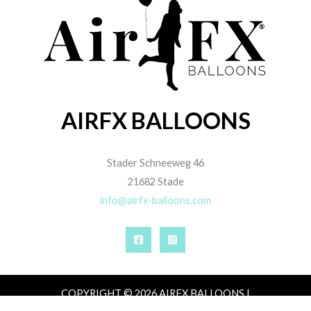
AIRFX BALLOONS
Stader Schneeweg 46
21682 Stade
info@airfx-balloons.com
COPYRIGHT © 2026 AIRFX BALLOONS |
IMPRESSUM
|
DATENSCHUTZ
|
AGB
|
ZAHLUNG,