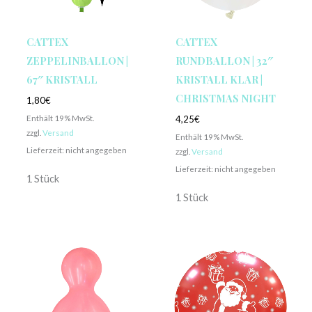
CATTEX
CATTEX
ZEPPELINBALLON |
RUNDBALLON | 32″
67″ KRISTALL
KRISTALL KLAR |
CHRISTMAS NIGHT
1,80
€
Enthält 19% MwSt.
4,25
€
zzgl.
Versand
Enthält 19% MwSt.
Lieferzeit: nicht angegeben
zzgl.
Versand
Lieferzeit: nicht angegeben
1 Stück
1 Stück