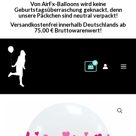
Von AirFx-Balloons wird keine
Zum
Geburtstagsüberraschung geknackt, denn
Inhalt
unsere Päckchen sind neutral verpackt!
springen
Versandkostenfrei innerhalb Deutschlands ab
75,00 € Bruttowarenwert!
Cattex
Rundballon
|
12"