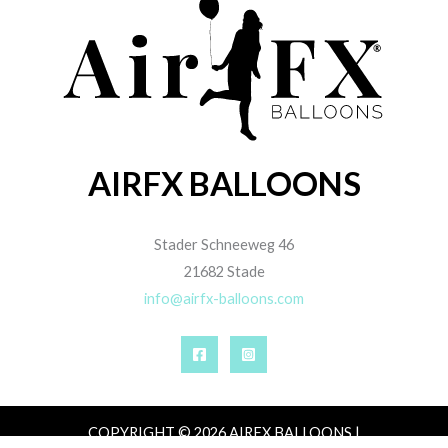
AIRFX BALLOONS
Stader Schneeweg 46
21682 Stade
info@airfx-balloons.com
COPYRIGHT © 2026 AIRFX BALLOONS |
IMPRESSUM
|
DATENSCHUTZ
|
AGB
|
ZAHLUNG,