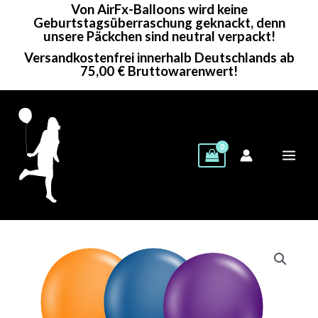
Von AirFx-Balloons wird keine
Zum
Geburtstagsüberraschung geknackt, denn
Inhalt
unsere Päckchen sind neutral verpackt!
springen
Versandkostenfrei innerhalb Deutschlands ab
75,00 € Bruttowarenwert!
Tuf-
Tex
Rundballons
|