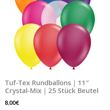
11"
Crystal-
Mix
|
25
Stück
Beutel
Menge
Tuf-Tex Rundballons | 11″
Crystal-Mix | 25 Stück Beutel
8,00
€