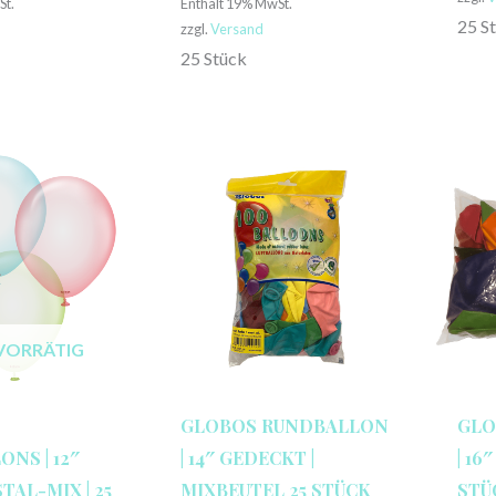
St.
Enthält 19% MwSt.
25 S
zzgl.
Versand
25 Stück
VORRÄTIG
GLOBOS RUNDBALLON
GLO
NS | 12″
| 14″ GEDECKT |
| 16
TAL-MIX | 25
MIXBEUTEL 25 STÜCK
STÜ