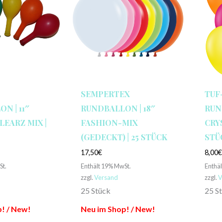
SEMPERTEX
TUF
N | 11″
RUNDBALLON | 18″
RUN
LEARZ MIX |
FASHION-MIX
CRYS
(GEDECKT) | 25 STÜCK
STÜ
17,50
€
8,00
St.
Enthält 19% MwSt.
Enthä
zzgl.
Versand
zzgl.
V
25 Stück
25 S
! / New!
Neu im Shop! / New!