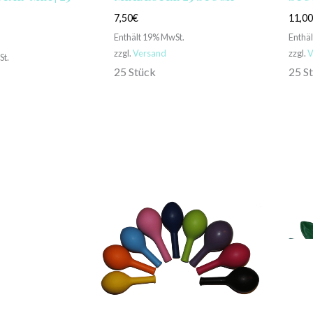
7,50
€
11,0
Enthält 19% MwSt.
Enthä
zzgl.
Versand
zzgl.
V
St.
25 Stück
25 S