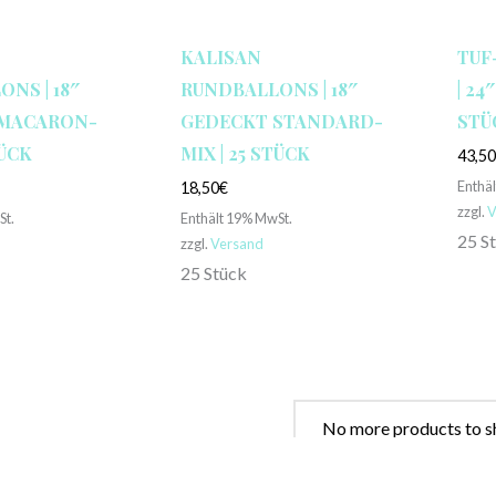
KALISAN
TUF
NS | 18″
RUNDBALLONS | 18″
| 24
MACARON-
GEDECKT STANDARD-
STÜ
TÜCK
MIX | 25 STÜCK
43,5
Enthä
18,50
€
zzgl.
V
St.
Enthält 19% MwSt.
25 S
zzgl.
Versand
25 Stück
No more products to s