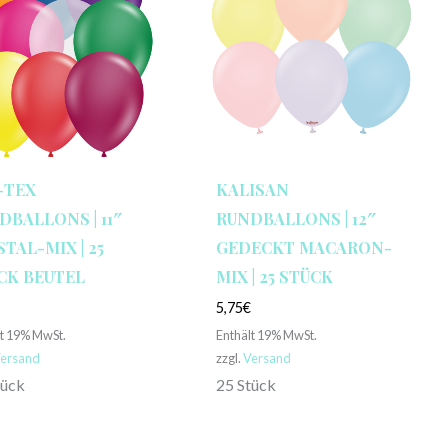
-TEX
KALISAN
DBALLONS | 11″
RUNDBALLONS | 12″
TAL-MIX | 25
GEDECKT MACARON-
CK BEUTEL
MIX | 25 STÜCK
€
5,75
€
lt 19% MwSt.
Enthält 19% MwSt.
ersand
zzgl.
Versand
tück
25 Stück