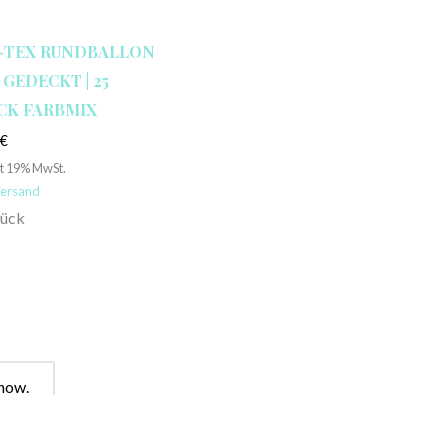
-TEX RUNDBALLON
″ GEDECKT | 25
CK FARBMIX
0
€
lt 19% MwSt.
ersand
tück
how.