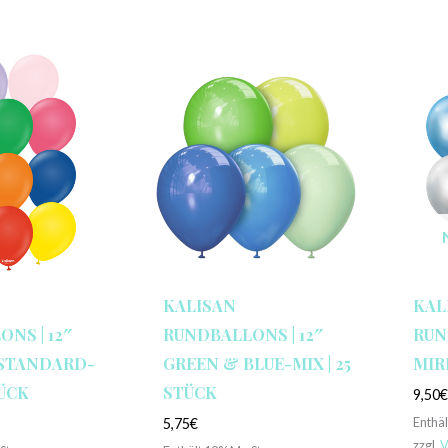
KALISAN
KAL
NS | 12″
RUNDBALLONS | 12″
RUN
STANDARD-
GREEN & BLUE-MIX | 25
MIR
TÜCK
STÜCK
9,50
Enthä
5,75
€
zzgl.
V