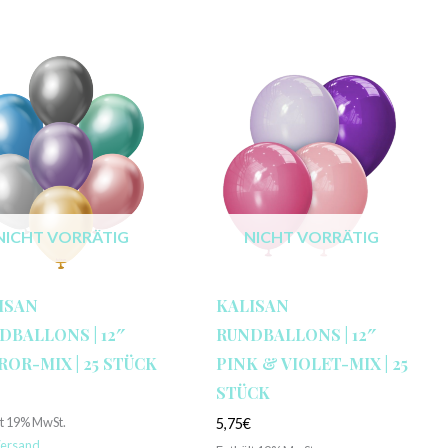
NICHT VORRÄTIG
NICHT VORRÄTIG
ISAN
KALISAN
DBALLONS | 12″
RUNDBALLONS | 12″
ROR-MIX | 25 STÜCK
PINK & VIOLET-MIX | 25
STÜCK
€
lt 19% MwSt.
5,75
€
ersand