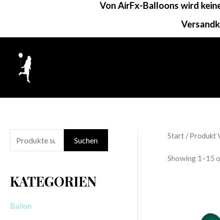
Von AirFx-Balloons wird kei
Zum
Inhalt
Versandk
springen
Start
/ Produkt 
S
Suchen
u
Showing 1–15 of
c
KATEGORIEN
h
e
Ballon
n