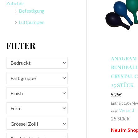
Zubehör
n
Befestigung
a
Luftpumpen
c
h
FILTER
:
ANAGRAM
Bedruckt
RUNDBALLO
CRYSTAL C
Farbgruppe
25 STÜCK
Finish
5,25
€
Enthält 19% Mw
Form
zzgl.
Versand
25 Stück
Grösse [Zoll]
Neu im Shop