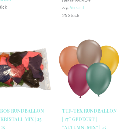
Enthält 19% MwSt.
tück
zzgl.
Versand
25 Stück
BOS RUNDBALLON
TUF-TEX RUNDBALLON
″ KRISTALL MIX | 25
| 17″ GEDECKT |
CK
“AUTUMN-MIX” | 25