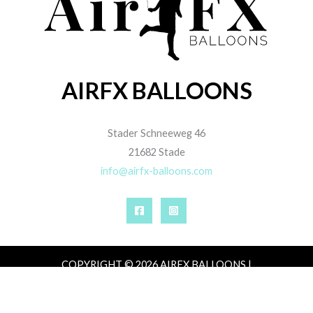
AIRFX BALLOONS
Stader Schneeweg 46
21682 Stade
info@airfx-balloons.com
COPYRIGHT © 2026 AIRFX BALLOONS |
IMPRESSUM
|
DATENSCHUTZ
|
AGB
|
ZAHLUNG,
VERSAND & LIEFERUNG
|
WIDERRUFSRECHT
VERTRAG WIDERRUFEN