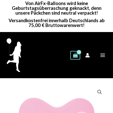
Von AirFx-Balloons wird keine
Zum
Geburtstagsüberraschung geknackt, denn
Inhalt
unsere Päckchen sind neutral verpackt!
springen
Versandkostenfrei innerhalb Deutschlands ab
75,00 € Bruttowarenwert!
Sempertex
Herzballon
|
12"