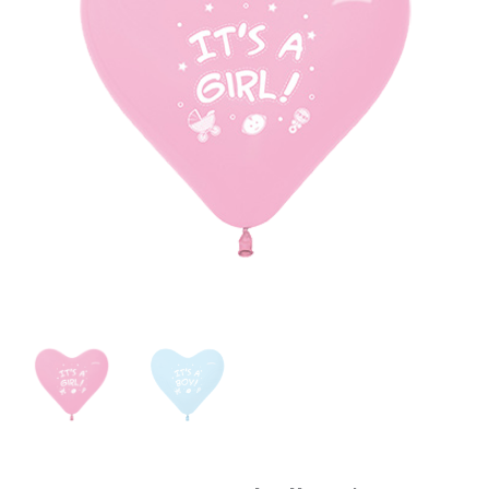
Light
Blue
/
Pink
|
It's
a
boy
/
girl
|
3
Stück
Menge