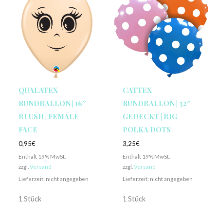
QUALATEX
CATTEX
RUNDBALLON | 16″
RUNDBALLON | 32″
BLUSH | FEMALE
GEDECKT | BIG
FACE
POLKA DOTS
0,95
€
3,25
€
Enthält 19% MwSt.
Enthält 19% MwSt.
zzgl.
Versand
zzgl.
Versand
Lieferzeit: nicht angegeben
Lieferzeit: nicht angegeben
1 Stück
1 Stück