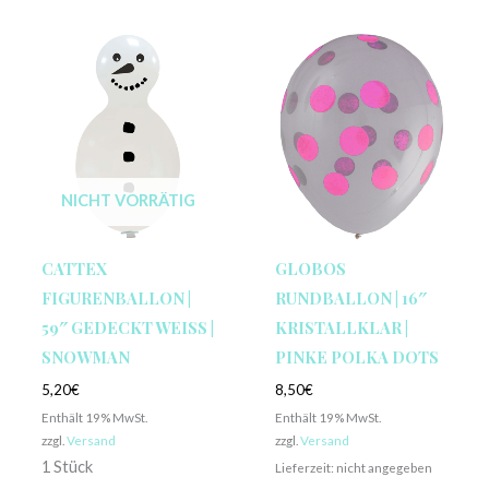
NICHT VORRÄTIG
CATTEX
GLOBOS
FIGURENBALLON |
RUNDBALLON | 16″
59″ GEDECKT WEISS | S
KRISTALLKLAR |
NOWMAN
PINKE POLKA DOTS
5,20
€
8,50
€
Enthält 19% MwSt.
Enthält 19% MwSt.
zzgl.
Versand
zzgl.
Versand
1 Stück
Lieferzeit: nicht angegeben