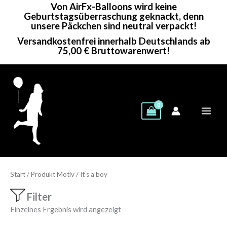
Von AirFx-Balloons wird keine
Zum
Geburtstagsüberraschung geknackt, denn
Inhalt
unsere Päckchen sind neutral verpackt!
springen
Versandkostenfrei innerhalb Deutschlands ab
75,00 € Bruttowarenwert!
Start
/ Produkt Motiv / It‘s a boy
Filter
Einzelnes Ergebnis wird angezeigt