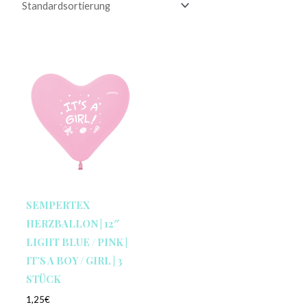
SEMPERTEX
HERZBALLON | 12″
LIGHT BLUE / PINK |
IT’S A BOY / GIRL | 3
STÜCK
1,25
€