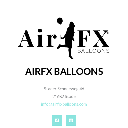
AIRFX BALLOONS
Stader Schneeweg 46
21682 Stade
info@airfx-balloons.com