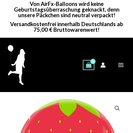
Von AirFx-Balloons wird keine
Zum
Geburtstagsüberraschung geknackt, denn
Inhalt
unsere Päckchen sind neutral verpackt!
springen
Versandkostenfrei innerhalb Deutschlands ab
75,00 € Bruttowarenwert!
Cattex
Rundballon
|
24"