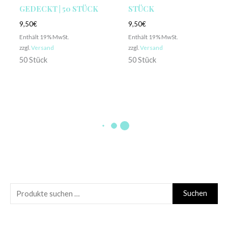
GEDECKT | 50 STÜCK
STÜCK
9,50
€
9,50
€
Enthält 19% MwSt.
Enthält 19% MwSt.
zzgl.
Versand
zzgl.
Versand
50 Stück
50 Stück
NICHT VORRÄTIG
RUNDBALLONS
CATTEX
VERSCHIEDENER
RUNDBALLON | 24″