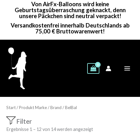
Von AirFx-Balloons wird keine
Zum
Geburtstagsüberraschung geknackt, denn
Inhalt
unsere Päckchen sind neutral verpackt!
springen
Versandkostenfrei innerhalb Deutschlands ab
75,00 € Bruttowarenwert!
Start
/ Produkt Marke / Brand / BelBal
Filter
Showing 1–14 of 14 results