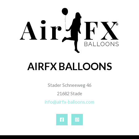
AIRFX BALLOONS
Stader Schneeweg 46
21682 Stade
info@airfx-balloons.com