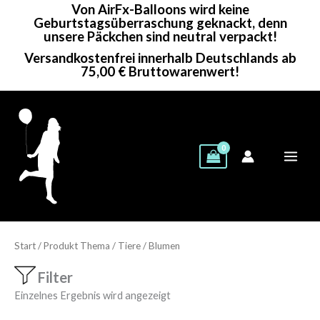
Von AirFx-Balloons wird keine
Zum
Geburtstagsüberraschung geknackt, denn
Inhalt
unsere Päckchen sind neutral verpackt!
springen
Versandkostenfrei innerhalb Deutschlands ab
75,00 € Bruttowarenwert!
Start
/ Produkt Thema / Tiere / Blumen
Filter
Einzelnes Ergebnis wird angezeigt