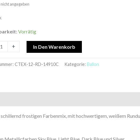
t: nicht angegeben
kes
k
barkeit:
Vorrätig
+
In Den Warenkorb
nummer:
CTEX-12-RD-14910C
Kategorie:
Ballon
 schillernd frostigen Farbenmix, mit hochwertigem, weißem Rund
n Metallicfarben Sky Blue, Light Blue, Dark Blue und Silver.