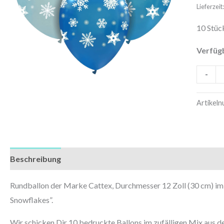
Icy
Lieferzei
Snowfla
10 Stüc
|
10
Verfüg
Stück
-
Menge
Artikel
Beschreibung
Zusätzliche Informationen
Rundballon der Marke Cattex, Durchmesser 12 Zoll (30 cm) im
Snowflakes”.
Wir schicken Dir 10 bedruckte Ballons im zufälligen Mix aus de