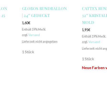
LON
GLOBOS RUNDBALLON
CATTEX RUN
 25
| 24″ GEDECKT
32″ KRISTALL
MOLD
1,60
€
Enthält 19% MwSt.
1,95
€
zzgl.
Versand
Enthält 19% MwSt.
Lieferzeit: nicht angegeben
zzgl.
Versand
Lieferzeit: nicht a
1 Stück
1 Stück
Neue Farben 