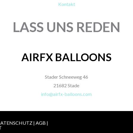
Kontakt
LASS UNS REDEN
AIRFX BALLOONS
Stader Schneeweg 46
21682 Stade
info@airfx-balloons.com
ATENSCHUTZ
|
AGB
|
T