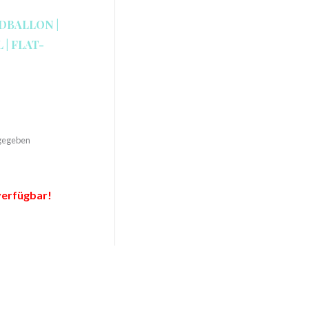
DBALLON |
 | FLAT-
ngegeben
verfügbar!