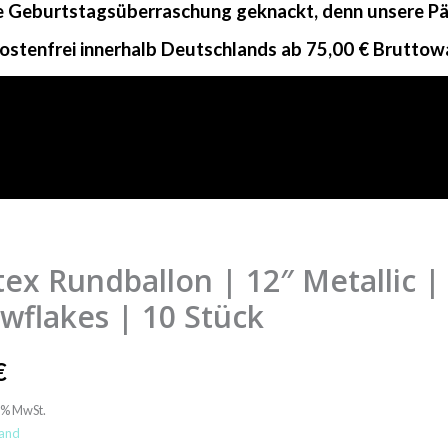
ne Geburtstagsüberraschung geknackt, denn unsere Päc
ostenfrei innerhalb Deutschlands ab 75,00 € Bruttow
tex Rundballon | 12″ Metallic | 
lon
wflakes | 10 Stück
€
c
9% MwSt.
and