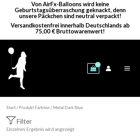
Von AirFx-Balloons wird keine
Zum
Geburtstagsüberraschung geknackt, denn
Inhalt
unsere Päckchen sind neutral verpackt!
springen
Versandkostenfrei innerhalb Deutschlands ab
75,00 € Bruttowarenwert!
Start
/ Produkt Farbton / Metal Dark Blue
Filter
Einzelnes Ergebnis wird angezeigt