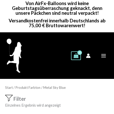
Von AirFx-Balloons wird keine
Zum
Geburtstagsüberraschung geknackt, denn
Inhalt
unsere Päckchen sind neutral verpackt!
springen
Versandkostenfrei innerhalb Deutschlands ab
75,00 € Bruttowarenwert!
Start
/ Produkt Farbton / Metal Sky Blue
Filter
Einzelnes Ergebnis wird angezeigt