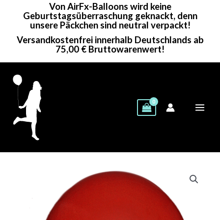
Von AirFx-Balloons wird keine
Zum
Geburtstagsüberraschung geknackt, denn
Inhalt
unsere Päckchen sind neutral verpackt!
springen
Versandkostenfrei innerhalb Deutschlands ab
75,00 € Bruttowarenwert!
BelBal
Rundballon
|
24"