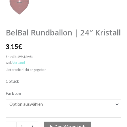
BelBal Rundballon | 24″ Kristall
3,15
€
Enthält 19% MwSt.
zzgl.
Versand
Lieferzeit: nicht angegeben
1 Stück
Farbton
-
+
In Den Warenkorb