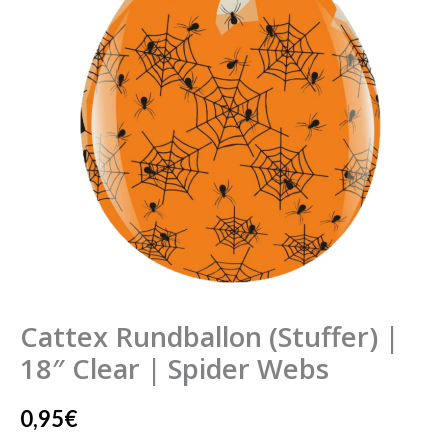
18"
Clear
|
Spider
Webs
Menge
Cattex Rundballon (Stuffer) |
18″ Clear | Spider Webs
0,95
€