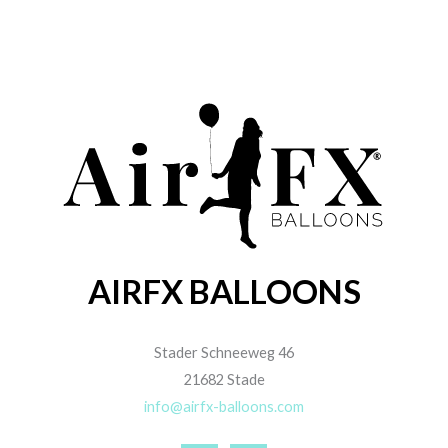
AIRFX BALLOONS
Stader Schneeweg 46
21682 Stade
info@airfx-balloons.com