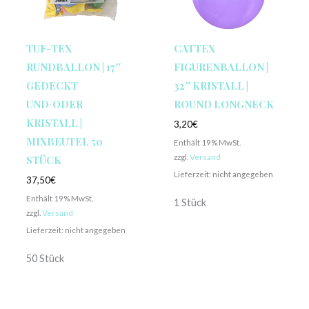
TUF-TEX
CATTEX
RUNDBALLON | 17″
FIGURENBALLON |
GEDECKT
32″ KRISTALL |
UND/ODER
ROUND LONGNECK
KRISTALL |
3,20
€
MIXBEUTEL 50
Enthält 19% MwSt.
zzgl.
Versand
STÜCK
Lieferzeit: nicht angegeben
37,50
€
Enthält 19% MwSt.
1 Stück
zzgl.
Versand
Lieferzeit: nicht angegeben
50 Stück