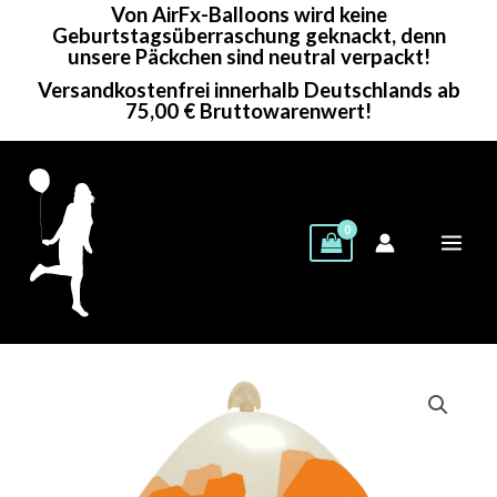
Von AirFx-Balloons wird keine
Zum
Geburtstagsüberraschung geknackt, denn
Inhalt
unsere Päckchen sind neutral verpackt!
springen
Versandkostenfrei innerhalb Deutschlands ab
75,00 € Bruttowarenwert!
Cattex
Rundballon
(Stuffer)
|