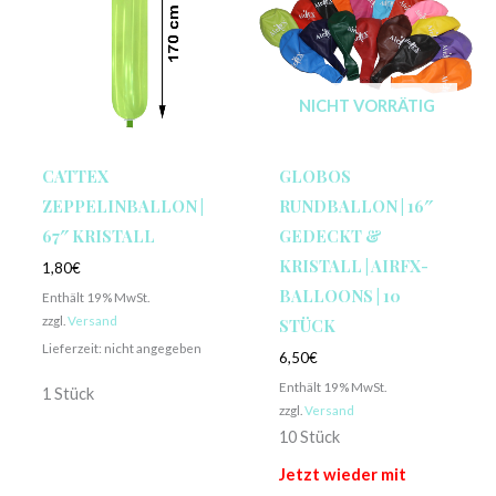
NICHT VORRÄTIG
CATTEX
GLOBOS
ZEPPELINBALLON |
RUNDBALLON | 16″
67″ KRISTALL
GEDECKT &
KRISTALL | AIRFX-
1,80
€
BALLOONS | 10
Enthält 19% MwSt.
zzgl.
Versand
STÜCK
Lieferzeit: nicht angegeben
6,50
€
Enthält 19% MwSt.
1 Stück
zzgl.
Versand
10 Stück
Jetzt wieder mit