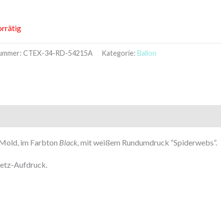
orrätig
nummer:
CTEX-34-RD-54215A
Kategorie:
Ballon
-Mold, im Farbton
Black,
mit weißem Rundumdruck “Spiderwebs”.
netz-Aufdruck.