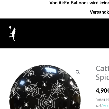
Von AirFx-Balloons wird kei
Zum
Inhalt
Versandk
springen
Cat
Spi
4,90
Enthält 1
zzgl.
Vers