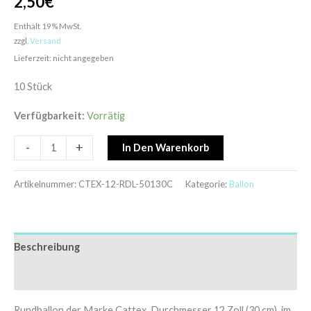
2,50
€
Enthält 19% MwSt.
zzgl.
Versand
Lieferzeit: nicht angegeben
10 Stück
Verfügbarkeit:
Vorrätig
-
+
In Den Warenkorb
Artikelnummer:
CTEX-12-RDL-50130C
Kategorie:
Ballon
Beschreibung
Zusätzliche Informationen
Rundballon der Marke Cattex, Durchmesser 12 Zoll (30 cm), im