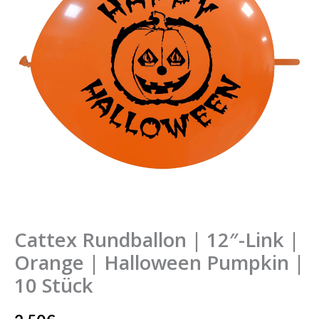
Link
|
Orange
|
Halloween
Pumpkin
|
10
Stück
Menge
Cattex Rundballon | 12″-Link |
Orange | Halloween Pumpkin |
10 Stück