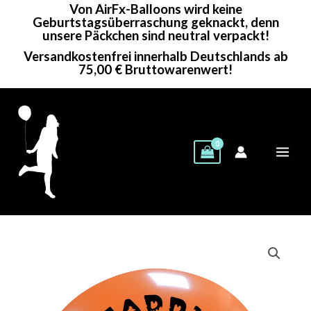
Von AirFx-Balloons wird keine
Zum
Geburtstagsüberraschung geknackt, denn
Inhalt
unsere Päckchen sind neutral verpackt!
springen
Versandkostenfrei innerhalb Deutschlands ab
75,00 € Bruttowarenwert!
Cattex
Rundballon
|
12"-