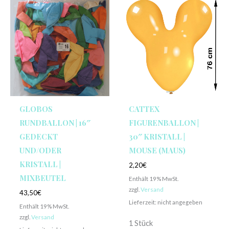
GLOBOS
CATTEX
RUNDBALLON | 16″
FIGURENBALLON |
GEDECKT
30″ KRISTALL |
UND/ODER
MOUSE (MAUS)
KRISTALL |
2,20
€
MIXBEUTEL
Enthält 19% MwSt.
zzgl.
Versand
43,50
€
Lieferzeit: nicht angegeben
Enthält 19% MwSt.
zzgl.
Versand
1 Stück