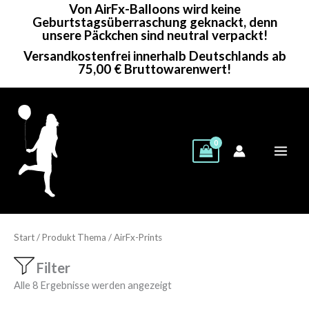
Von AirFx-Balloons wird keine
Zum
Geburtstagsüberraschung geknackt, denn
Inhalt
unsere Päckchen sind neutral verpackt!
springen
Versandkostenfrei innerhalb Deutschlands ab
75,00 € Bruttowarenwert!
Start
/ Produkt Thema / AirFx-Prints
Filter
Alle 8 Ergebnisse werden angezeigt