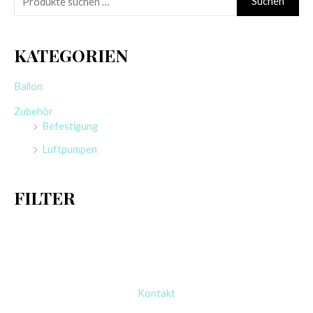
Suchen
u
c
KATEGORIEN
h
e
Ballon
n
Zubehör
n
Befestigung
a
Luftpumpen
c
h
FILTER
:
Kontakt