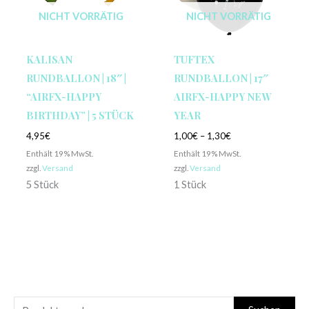
NICHT VORRÄTIG
NICHT VORRÄTIG
KALISAN
TUFTEX
RUNDBALLON | 18″ |
RUNDBALLON | 17″
“AIRFX-HAPPY
AIRFX-HAPPY NEW
BIRTHDAY” | 5 STÜCK
YEAR
4,95
€
1,00
€
–
1,30
€
Enthält 19% MwSt.
Enthält 19% MwSt.
zzgl.
Versand
zzgl.
Versand
5 Stück
1 Stück
S