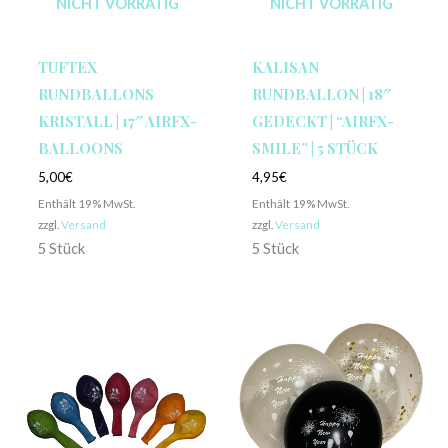
NICHT VORRÄTIG
NICHT VORRÄTIG
TUFTEX
KALISAN
RUNDBALLONS
RUNDBALLON | 18″
KRISTALL | 17″ AIRFX-
GEDECKT | “AIRFX-
BALLOONS
SMILE” | 5 STÜCK
5,00
€
4,95
€
Enthält 19% MwSt.
Enthält 19% MwSt.
zzgl.
Versand
zzgl.
Versand
5 Stück
5 Stück
Preisspanne:
1,00€
bis
1,30€