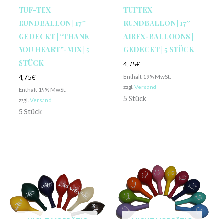
TUF-TEX
TUFTEX
RUNDBALLON | 17″
RUNDBALLON | 17″
GEDECKT | “THANK
AIRFX-BALLOONS |
YOU HEART”-MIX | 5
GEDECKT | 5 STÜCK
STÜCK
4,75
€
Enthält 19% MwSt.
4,75
€
zzgl.
Versand
Enthält 19% MwSt.
5 Stück
zzgl.
Versand
5 Stück