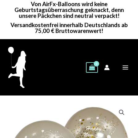
Von AirFx-Balloons wird keine
Zum
Geburtstagsüberraschung geknackt, denn
Inhalt
unsere Päckchen sind neutral verpackt!
springen
Versandkostenfrei innerhalb Deutschlands ab
75,00 € Bruttowarenwert!
TufTex
Preisspanne:
Rundballon
1,00€
|
17"
bis