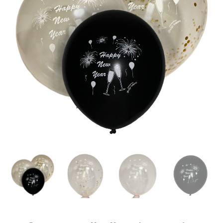
AirFx-
1,30€
Happy
New
Year
Menge