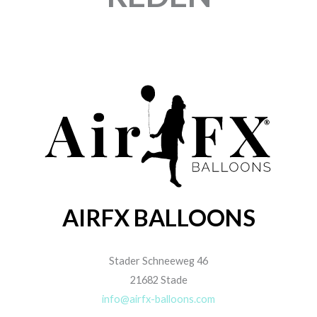
AIRFX BALLOONS
Stader Schneeweg 46
21682 Stade
info@airfx-balloons.com