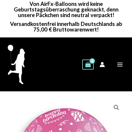
Von AirFx-Balloons wird keine
Zum
Geburtstagsüberraschung geknackt, denn
Inhalt
unsere Päckchen sind neutral verpackt!
springen
Versandkostenfrei innerhalb Deutschlands ab
75,00 € Bruttowarenwert!
Gemar
Rundballon
|
31"