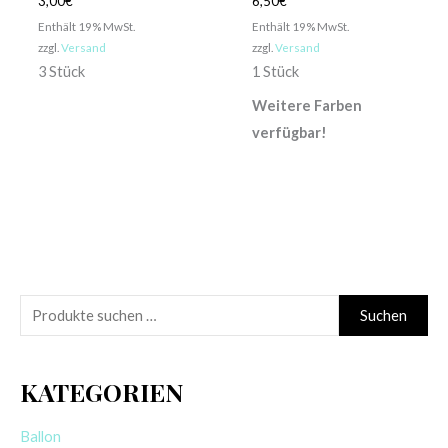
3,00
€
6,50
€
Enthält 19% MwSt.
Enthält 19% MwSt.
zzgl.
Versand
zzgl.
Versand
3 Stück
1 Stück
Weitere Farben
verfügbar!
S
Suchen
u
c
KATEGORIEN
h
e
Ballon