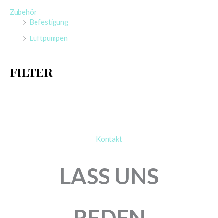
n
Zubehör
n
Befestigung
a
Luftpumpen
c
h
FILTER
:
Kontakt
LASS UNS
REDEN