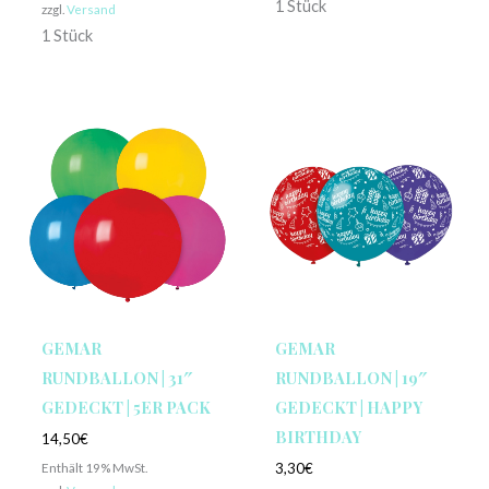
1 Stück
zzgl.
Versand
1 Stück
GEMAR
GEMAR
RUNDBALLON | 31″
RUNDBALLON | 19″
GEDECKT | 5ER PACK
GEDECKT | HAPPY
BIRTHDAY
14,50
€
Enthält 19% MwSt.
3,30
€