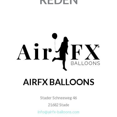
AIRFX BALLOONS
Stader Schneeweg 46
21682 Stade
info@airfx-balloons.com