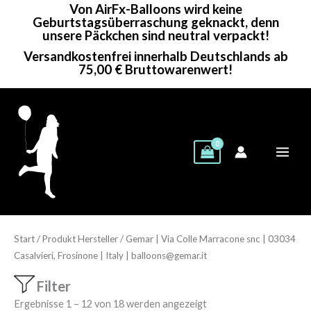
Von AirFx-Balloons wird keine
Zum
Geburtstagsüberraschung geknackt, denn
Inhalt
unsere Päckchen sind neutral verpackt!
springen
Versandkostenfrei innerhalb Deutschlands ab
75,00 € Bruttowarenwert!
Start
/ Produkt Hersteller / Gemar | Via Colle Marracone snc | 03034
Casalvieri, Frosinone | Italy | balloons@gemar.it
Filter
Showing 1–18 of 18 results