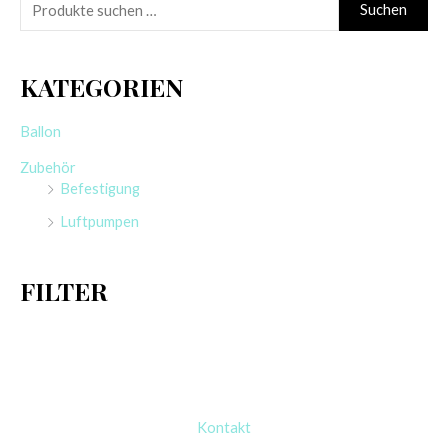
GEMAR
GEMAR
RUNDBALLON | 31″
RUNDBALLON | 19″
GEDECKT | HAPPY
KRISTALL
BIRTHDAY
(RAINBOW) |
“GOLDEN
6,50
€
BUTTERFLIES” | 3
Enthält 19% MwSt.
zzgl.
Versand
STÜCK
1 Stück
3,00
€
Weitere Farben
Enthält 19% MwSt.
zzgl.
Versand
verfügbar!
3 Stück