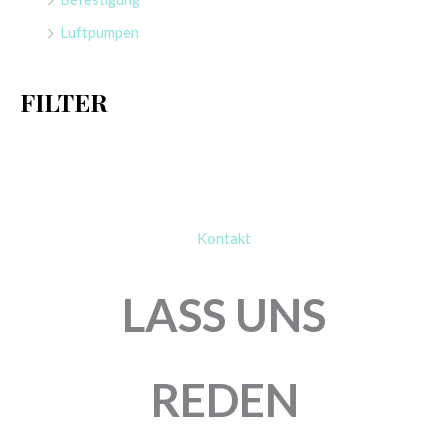
a
Luftpumpen
c
h
FILTER
:
Kontakt
LASS UNS
REDEN