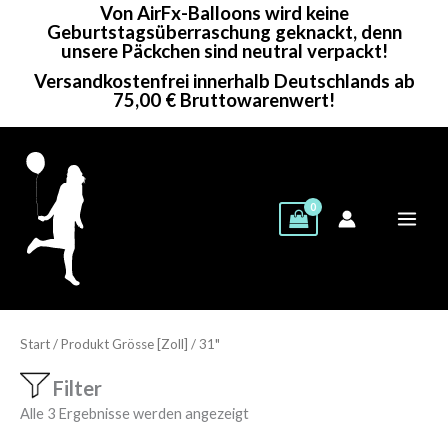
Von AirFx-Balloons wird keine
Zum
Geburtstagsüberraschung geknackt, denn
Inhalt
unsere Päckchen sind neutral verpackt!
springen
Versandkostenfrei innerhalb Deutschlands ab
75,00 € Bruttowarenwert!
Start
/ Produkt Grösse [Zoll] / 31"
Filter
Alle 3 Ergebnisse werden angezeigt