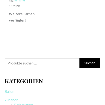
zzgl.
Versand
1 Stück
Weitere Farben
verfügbar!
S
Suchen
u
c
KATEGORIEN
h
e
Ballon
n
Zubehör
n
Befestigung